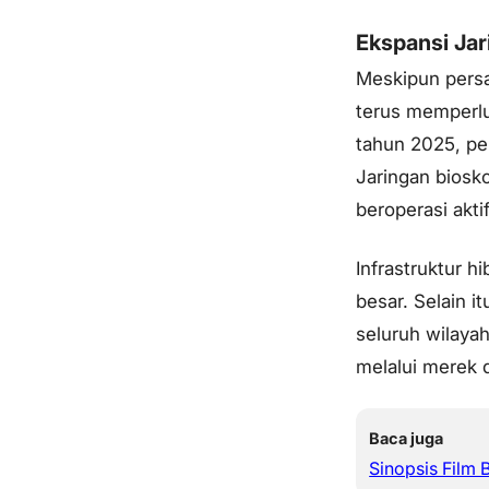
Ekspansi Jar
Meskipun persa
terus memperlu
tahun 2025, pe
Jaringan biosko
beroperasi aktif
Infrastruktur h
besar. Selain i
seluruh wilaya
melalui merek 
Baca juga
Sinopsis Film B