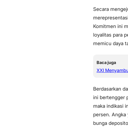
Secara mengeju
merepresentasi
Komitmen ini 
loyalitas para
memicu daya ta
Baca juga
XXI Menyambut
Berdasarkan da
ini bertengger 
maka indikasi i
persen. Angka
bunga deposito