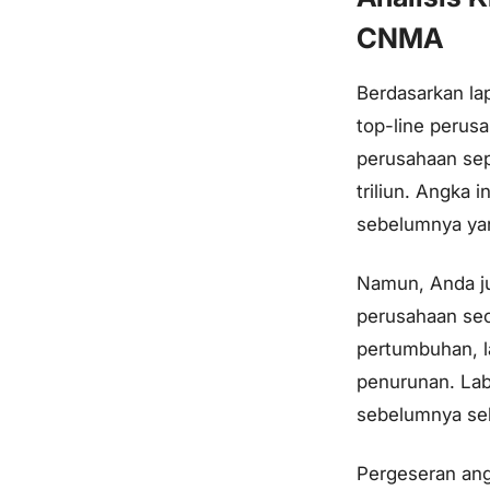
CNMA
Berdasarkan lap
top-line perus
perusahaan sep
triliun. Angka 
sebelumnya yan
Namun, Anda ju
perusahaan sec
pertumbuhan, l
penurunan. Lab
sebelumnya seb
Pergeseran ang