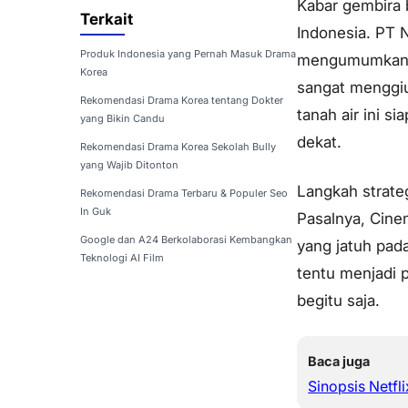
Kabar gembira 
Terkait
Indonesia. PT 
Produk Indonesia yang Pernah Masuk Drama
mengumumkan r
Korea
sangat menggiu
Rekomendasi Drama Korea tentang Dokter
tanah air ini 
yang Bikin Candu
dekat.
Rekomendasi Drama Korea Sekolah Bully
yang Wajib Ditonton
Langkah strateg
Rekomendasi Drama Terbaru & Populer Seo
In Guk
Pasalnya, Cine
Google dan A24 Berkolaborasi Kembangkan
yang jatuh pad
Teknologi AI Film
tentu menjadi 
begitu saja.
Baca juga
Sinopsis Netfl