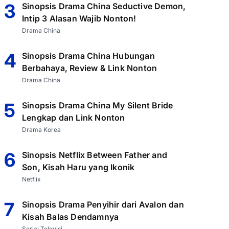
3
Sinopsis Drama China Seductive Demon,
Intip 3 Alasan Wajib Nonton!
Drama China
4
Sinopsis Drama China Hubungan
Berbahaya, Review & Link Nonton
Drama China
5
Sinopsis Drama China My Silent Bride
Lengkap dan Link Nonton
Drama Korea
6
Sinopsis Netflix Between Father and
Son, Kisah Haru yang Ikonik
Netflix
7
Sinopsis Drama Penyihir dari Avalon dan
Kisah Balas Dendamnya
Serial Televisi