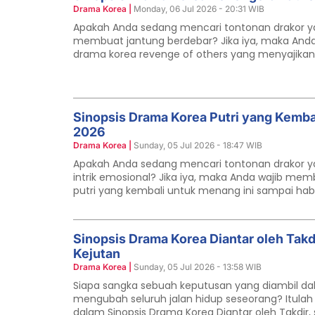
Drama Korea |
Monday, 06 Jul 2026 - 20:31 WIB
ketika benih-benih cinta mulai tumbuh di antara
akan disuguhkan kisah romantis yang manis sekal
Apakah Anda sedang mencari tontonan drakor y
realistis.Karakter Utama dan Konflik Hubungan 
membuat jantung berdebar? Jika iya, maka And
adalah seorang manajer pemasaran yang sangat b
drama korea revenge of others yang menyajikan 
memprioritaskan karier di atas segalanya. Sifat K
sangat seru. Drama thriller ini berhasil menarik 
menyimpan sisi rapuh. Konflik Utama: Harus memi
drakor karena alurnya yang gelap. Selain itu, a
kerja atau perasaan cintanya.Hubungan mereka
di dalamnya membuat setiap episode terasa sa
peraturan perusahaan yang melarang keras hu
mulai menonton, mari kita bedah bersama seluruh
Sinopsis Drama Korea Putri yang Kemba
karyawan. Tentu saja, situasi ini membuat setia
dalam drakor populer yang satu ini.Plot Utama d
2026
menegangkan sekaligus bikin penasaran.Menga
Revenge Of Others Kisah dalam sinopsis drama ko
Drama Ini? Ada banyak alasan mengapa drama in
Drama Korea |
Sunday, 05 Jul 2026 - 18:47 WIB
berpusat pada tokoh bernama Ok Chan Mi. Dia a
sosial. Selain karena ceritanya yang dekat denga
sekaligus atlet menembak yang tangguh di seko
Apakah Anda sedang mencari tontonan drakor 
akting para pemerannya juga patut diacungi jem
berubah total dan menjadi sangat kelam setelah
intrik emosional? Jika iya, maka Anda wajib me
alasan utama mengapa Anda tidak boleh melew
meninggal secara misterius. Pihak sekolah dan 
putri yang kembali untuk menang ini sampai habi
yang satu ini: Relatable untuk Pekerja Kantoran: 
saudaranya tersebut melakukan tindakan bunuh 
dendam atau revenge selalu berhasil memikat hati
kerja yang sangat akurat. Chemistry Pemain yan
ada sesuatu yang janggal dan tidak memercayai 
Korea Selatan. Drama ini menyajikan kombinasi
utama terasa sangat hidup dan natural. Pesan 
Akhirnya, dia memutuskan untuk pindah ke seko
kekuasaan, pengkhianatan mendalam, dan perju
Sinopsis Drama Korea Diantar oleh Tak
Mengajarkan kita tentang pentingnya keseimban
kebenaran yang sengaja disembunyikan. Di sekol
tangguh.Alur Cerita Utama yang Penuh Ketegang
kehidupan pribadi.Daftar Pemain dan Karakter P
Kejutan
bertemu dengan Ji Soo Heon, seorang murid yang
ini menceritakan tentang seorang putri mahkot
Sinopsis Drama Korea See You at Work Tomorrow 
Heon sering melakukan aksi balas dendam demi
Drama Korea |
Sunday, 05 Jul 2026 - 13:58 WIB
konspirasi kejam di dalam istana. Pihak musuh m
performa luar biasa para aktornya. Mereka berh
yang menjadi korban perundungan. Mereka berdu
tiada setelah insiden malam berdarah yang menge
Siapa sangka sebuah keputusan yang diambil dal
yang tertulis di dalam naskah dengan sangat bai
lingkaran konspirasi yang berbahaya dan penuh d
mereka salah besar karena sang putri ternyata be
mengubah seluruh jalan hidup seseorang? Itulah
Berperan sebagai direktur muda yang perfeksio
petunjuk baru justru membawa mereka pada 
tembok istana. Ia menyusun rencana matang s
dalam Sinopsis Drama Korea Diantar oleh Takdir