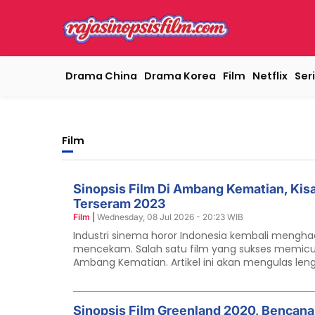
Drama China
Drama Korea
Film
Netflix
Seri
Film
Sinopsis Film Di Ambang Kematian, Kis
Terseram 2023
Film |
Wednesday, 08 Jul 2026 - 20:23 WIB
Industri sinema horor Indonesia kembali mengha
mencekam. Salah satu film yang sukses memicu 
Ambang Kematian. Artikel ini akan mengulas len
film tersebut. Bagi Anda yang penasaran, artikel i
ambang kematian secara mendalam. Kisah ini dia
di Twitter yang sangat mengerikan. Oleh karena it
Sinopsis Film Greenland 2020, Benca