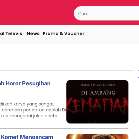
Search
for:
al Televisi
News
Promo & Voucher
ah Horor Pesugihan
dirkan karya yang sangat
adrenalin penonton adalah Di
gkap mengenai jalan cerita
ni menyajikan sinopsis film di
ngkat dari sebuah utas viral
u, mari kita bedah alur cerita
na Komet Mengancam