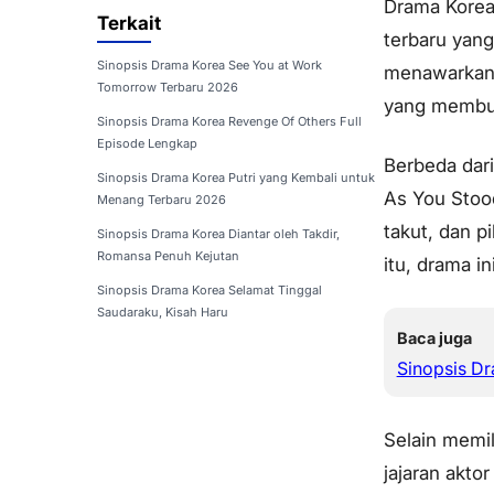
Drama Korea 
Terkait
terbaru yang
Sinopsis Drama Korea See You at Work
menawarkan c
Tomorrow Terbaru 2026
yang membua
Sinopsis Drama Korea Revenge Of Others Full
Episode Lengkap
Berbeda dar
Sinopsis Drama Korea Putri yang Kembali untuk
As You Stoo
Menang Terbaru 2026
takut, dan p
Sinopsis Drama Korea Diantar oleh Takdir,
Romansa Penuh Kejutan
itu, drama i
Sinopsis Drama Korea Selamat Tinggal
Saudaraku, Kisah Haru
Baca juga
Sinopsis D
Selain memil
jajaran akto