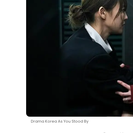
Drama Korea As You Stood By