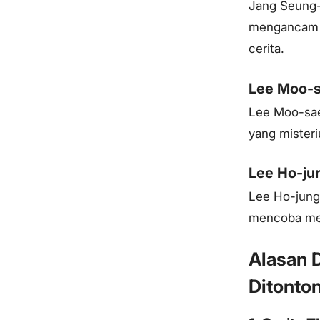
Jang Seung-
mengancam d
cerita.
Lee Moo-s
Lee Moo-sae
yang misteri
Lee Ho-ju
Lee Ho-jung
mencoba meng
Alasan 
Ditonto