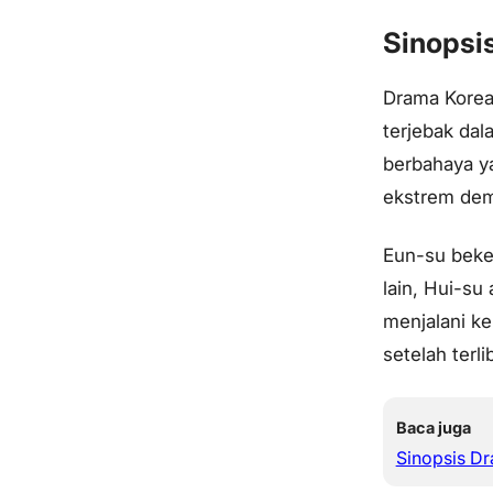
Sinopsi
Drama Korea
terjebak dal
berbahaya 
ekstrem dem
Eun-su beker
lain, Hui-su
menjalani k
setelah terl
Baca juga
Sinopsis D