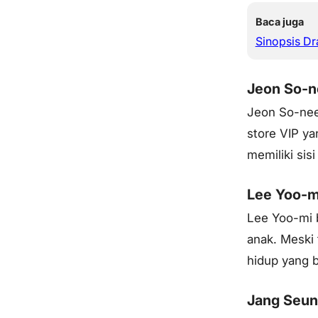
Baca juga
Sinopsis D
Jeon So-n
Jeon So-nee
store VIP ya
memiliki sis
Lee Yoo-m
Lee Yoo-mi b
anak. Meski 
hidup yang b
Jang Seun