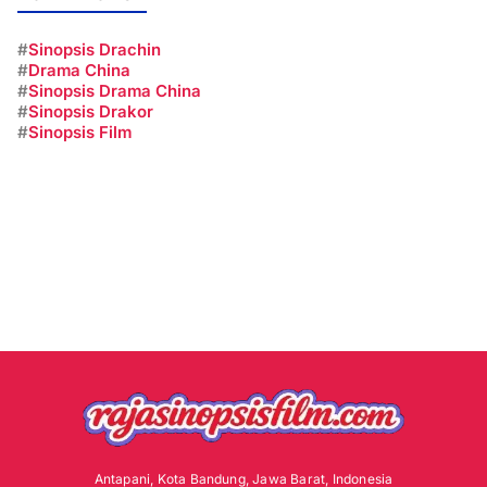
#
Sinopsis Drachin
#
Drama China
#
Sinopsis Drama China
#
Sinopsis Drakor
#
Sinopsis Film
Antapani, Kota Bandung, Jawa Barat, Indonesia