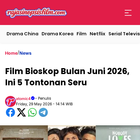
Drama China
Drama Korea
Film
Netflix
Serial Televis
/
Home
News
Film Bioskop Bulan Juni 2026,
Ini 5 Tontonan Seru
- Penulis
atomic4
Friday, 29 May 2026 - 14:14 WIB