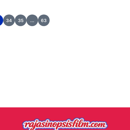
3
34
35
…
63