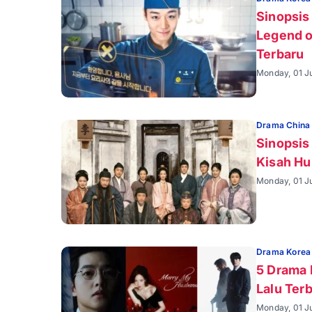
Sinopsis
Legend o
Terbaru
Monday, 01 Ju
Drama China
Sinopsis
Kisah Hu
Monday, 01 J
Drama Korea
5 Drama 
Lalu Terb
Monday, 01 J