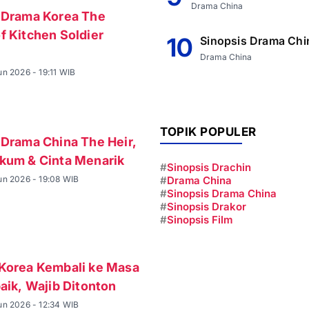
Drama China
 Drama Korea The
f Kitchen Soldier
10
Sinopsis Drama Chi
Drama China
n 2026 - 19:11 WIB
TOPIK POPULER
 Drama China The Heir,
kum & Cinta Menarik
#
Sinopsis Drachin
un 2026 - 19:08 WIB
#
Drama China
#
Sinopsis Drama China
#
Sinopsis Drakor
#
Sinopsis Film
Korea Kembali ke Masa
aik, Wajib Ditonton
un 2026 - 12:34 WIB