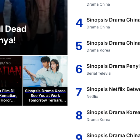
Drama China
Netflix
4
Sinopsis Drama Chin
il Dead
Sinopsis Netflix
Drama China
nya!
Reality Show K
5
Sinopsis Drama China
yang Viral
Drama Korea
6
Sinopsis Drama Penyi
Serial Televisi
7
Sinopsis Netflix Betw
s Film Di
Sinopsis Drama Korea
Kematian,
See You at Work
Netflix
 Horor
Tomorrow Terbaru
n Terseram
2026
023
8
Sinopsis Drama Korea
Drama Korea
9
Sinopsis Drama Chin