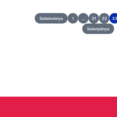
Sebelumnya
1
…
31
32
3
Selanjutnya