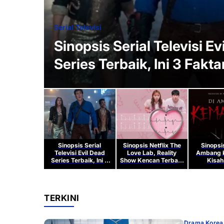
Serial Televisi
Sinopsis Serial Televisi Ev
Series Terbaik, Ini 3 Fakta
Sinopsis Serial
Sinopsis Netflix The
Sinopsi
Televisi Evil Dead
Love Lab, Reality
Ambang 
Series Terbaik, Ini 3
Show Kencan Terbaru
Kisah
Faktanya!
yang Viral
Pesugiha
2
TERKINI
Drama Korea