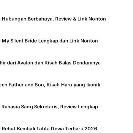
Film
a Hubungan Berbahaya, Review & Link Nonton
 The Love Lab,
Sinop
encan Terbaru
Kemati
 My Silent Bride Lengkap dan Link Nonton
Pesug
hir dari Avalon dan Kisah Balas Dendamnya
een Father and Son, Kisah Haru yang Ikonik
 Rahasia Sang Sekretaris, Review Lengkap
a Rebut Kembali Tahta Dewa Terbaru 2026