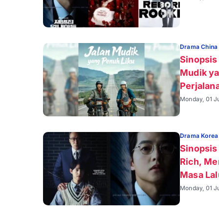
Drama China
Sinopsis
Mudik ya
Perjalan
Monday, 01 Ju
Drama Korea
Sinopsis
Rich, Me
Masa Lal
Monday, 01 Ju