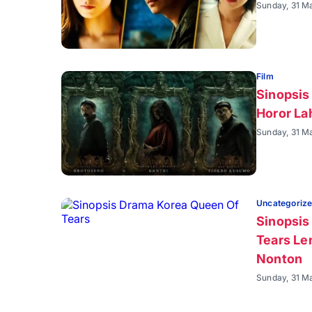
Sunday, 31 M
Film
Sinopsis
Horor La
Sunday, 31 M
Uncategoriz
Sinopsis
Tears Le
Nonton
Sunday, 31 M