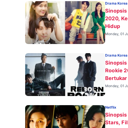
Drama Korea
Sinopsis
2020, K
Hidup
Monday, 01 J
Drama Korea
Sinopsis
Rookie 2
Bertukar
Monday, 01 Ju
Netflix
Sinopsis 
Stars, Fi