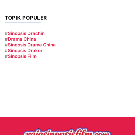
TOPIK POPULER
#
Sinopsis Drachin
#
Drama China
#
Sinopsis Drama China
#
Sinopsis Drakor
#
Sinopsis Film