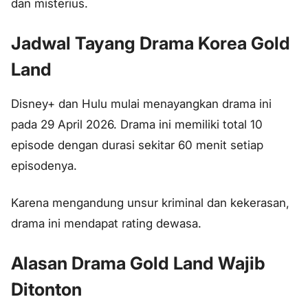
dan misterius.
Jadwal Tayang Drama Korea Gold
Land
Disney+
dan Hulu mulai menayangkan drama ini
pada 29 April 2026. Drama ini memiliki total 10
episode dengan durasi sekitar 60 menit setiap
episodenya.
Karena mengandung unsur kriminal dan kekerasan,
drama ini mendapat rating dewasa.
Alasan Drama Gold Land Wajib
Ditonton