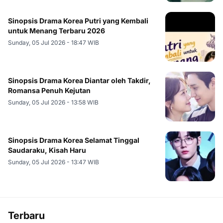
Sinopsis Drama Korea Putri yang Kembali
untuk Menang Terbaru 2026
Sunday, 05 Jul 2026 - 18:47 WIB
Sinopsis Drama Korea Diantar oleh Takdir,
Romansa Penuh Kejutan
Sunday, 05 Jul 2026 - 13:58 WIB
Sinopsis Drama Korea Selamat Tinggal
Saudaraku, Kisah Haru
Sunday, 05 Jul 2026 - 13:47 WIB
Terbaru