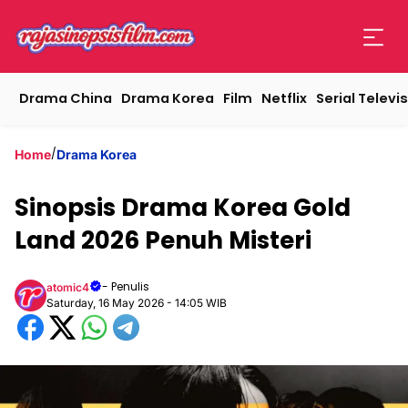
Drama China
Drama Korea
Film
Netflix
Serial Televis
/
Home
Drama Korea
Sinopsis Drama Korea Gold
Land 2026 Penuh Misteri
- Penulis
atomic4
Saturday, 16 May 2026 - 14:05 WIB