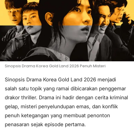
Sinopsis Drama Korea Gold Land 2026 Penuh Misteri
Sinopsis Drama Korea Gold Land 2026 menjadi
salah satu topik yang ramai dibicarakan penggemar
drakor thriller. Drama ini hadir dengan cerita kriminal
gelap, misteri penyelundupan emas, dan konflik
penuh ketegangan yang membuat penonton
penasaran sejak episode pertama.