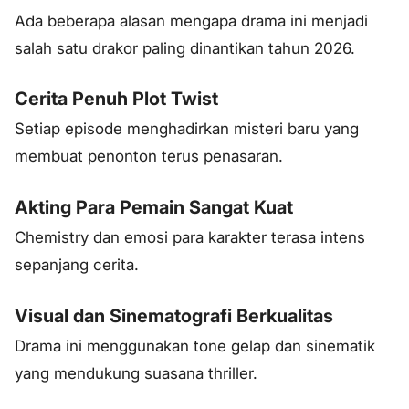
Ada beberapa alasan mengapa drama ini menjadi
salah satu drakor paling dinantikan tahun 2026.
Cerita Penuh Plot Twist
Setiap episode menghadirkan misteri baru yang
membuat penonton terus penasaran.
Akting Para Pemain Sangat Kuat
Chemistry dan emosi para karakter terasa intens
sepanjang cerita.
Visual dan Sinematografi Berkualitas
Drama ini menggunakan tone gelap dan sinematik
yang mendukung suasana thriller.