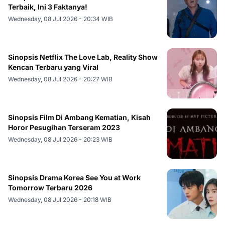
Terbaik, Ini 3 Faktanya!
Wednesday, 08 Jul 2026 - 20:34 WIB
Sinopsis Netflix The Love Lab, Reality Show
Kencan Terbaru yang Viral
Wednesday, 08 Jul 2026 - 20:27 WIB
Sinopsis Film Di Ambang Kematian, Kisah
Horor Pesugihan Terseram 2023
Wednesday, 08 Jul 2026 - 20:23 WIB
Sinopsis Drama Korea See You at Work
Tomorrow Terbaru 2026
Wednesday, 08 Jul 2026 - 20:18 WIB