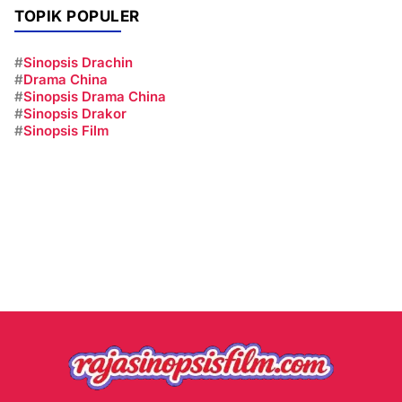
TOPIK POPULER
#
Sinopsis Drachin
#
Drama China
#
Sinopsis Drama China
#
Sinopsis Drakor
#
Sinopsis Film