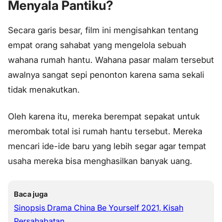
Menyala Pantiku?
Secara garis besar, film ini mengisahkan tentang
empat orang sahabat yang mengelola sebuah
wahana rumah hantu. Wahana pasar malam tersebut
awalnya sangat sepi penonton karena sama sekali
tidak menakutkan.
Oleh karena itu, mereka berempat sepakat untuk
merombak total isi rumah hantu tersebut. Mereka
mencari ide-ide baru yang lebih segar agar tempat
usaha mereka bisa menghasilkan banyak uang.
Baca juga
Sinopsis Drama China Be Yourself 2021, Kisah
Persahabatan