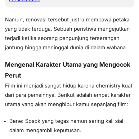
Namun, renovasi tersebut justru membawa petaka
yang tidak terduga. Sebuah peristiwa mengejutkan
terjadi ketika seorang pengunjung terserangan
jantung hingga meninggal dunia di dalam wahana.
Mengenal Karakter Utama yang Mengocok
Perut
Film ini menjadi sangat hidup karena chemistry kuat
dari para pemainnya. Berikut adalah empat karakter
utama yang akan menghibur kamu sepanjang film:
Bene: Sosok yang tegas namun sering kali sial
dalam mengambil keputusan.