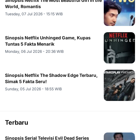
Sinopsis Netflix The Most Beautiful Girl in the
World, Romantis
Tuesday, 07 Jul 2026 - 15:15 WIB
Sinopsis Netflix Unhinged Game, Kupas
Tuntas 5 Fakta Menarik
Monday, 06 Jul 2026 - 20:36 WIB
Sinopsis Netflix The Shadow Edge Terbaru,
Simak 5 Fakta Seru!
Sunday, 05 Jul 2026 - 18:55 WIB
Terbaru
Sinopsis Serial Televisi Evil Dead Series