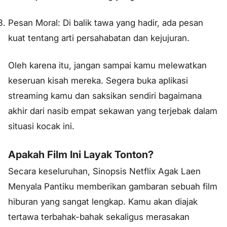
Pesan Moral: Di balik tawa yang hadir, ada pesan
kuat tentang arti persahabatan dan kejujuran.
Oleh karena itu, jangan sampai kamu melewatkan
keseruan kisah mereka. Segera buka aplikasi
streaming kamu dan saksikan sendiri bagaimana
akhir dari nasib empat sekawan yang terjebak dalam
situasi kocak ini.
Apakah Film Ini Layak Tonton?
Secara keseluruhan, Sinopsis Netflix Agak Laen
Menyala Pantiku memberikan gambaran sebuah film
hiburan yang sangat lengkap. Kamu akan diajak
tertawa terbahak-bahak sekaligus merasakan