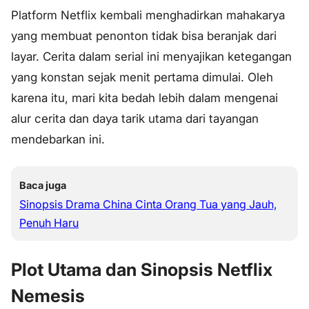
Platform Netflix kembali menghadirkan mahakarya
yang membuat penonton tidak bisa beranjak dari
layar. Cerita dalam serial ini menyajikan ketegangan
yang konstan sejak menit pertama dimulai. Oleh
karena itu, mari kita bedah lebih dalam mengenai
alur cerita dan daya tarik utama dari tayangan
mendebarkan ini.
Baca juga
Sinopsis Drama China Cinta Orang Tua yang Jauh,
Penuh Haru
Plot Utama dan Sinopsis Netflix
Nemesis