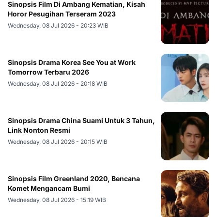
Sinopsis Film Di Ambang Kematian, Kisah
Horor Pesugihan Terseram 2023
Wednesday, 08 Jul 2026 - 20:23 WIB
Sinopsis Drama Korea See You at Work
Tomorrow Terbaru 2026
Wednesday, 08 Jul 2026 - 20:18 WIB
Sinopsis Drama China Suami Untuk 3 Tahun,
Link Nonton Resmi
Wednesday, 08 Jul 2026 - 20:15 WIB
Sinopsis Film Greenland 2020, Bencana
Komet Mengancam Bumi
Wednesday, 08 Jul 2026 - 15:19 WIB