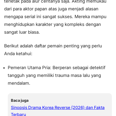
terletak pada alur ceritanya saja. Akting memukau
dari para aktor papan atas juga menjadi alasan
mengapa serial ini sangat sukses. Mereka mampu
menghidupkan karakter yang kompleks dengan
sangat luar biasa.
Berikut adalah daftar pemain penting yang perlu
Anda ketahui:
Pemeran Utama Pria: Berperan sebagai detektif
tangguh yang memiliki trauma masa lalu yang
mendalam.
Baca juga
Sinopsis Drama Korea Reverse (2026) dan Fakta
Terbaru