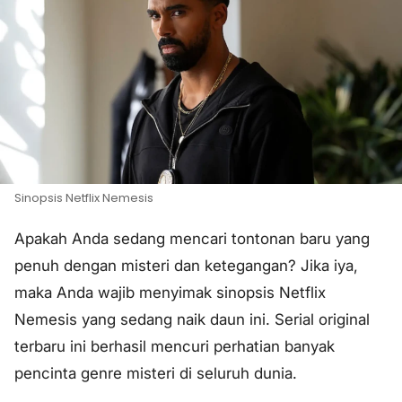
Sinopsis Netflix Nemesis
Apakah Anda sedang mencari tontonan baru yang
penuh dengan misteri dan ketegangan? Jika iya,
maka Anda wajib menyimak sinopsis Netflix
Nemesis yang sedang naik daun ini. Serial original
terbaru ini berhasil mencuri perhatian banyak
pencinta genre misteri di seluruh dunia.