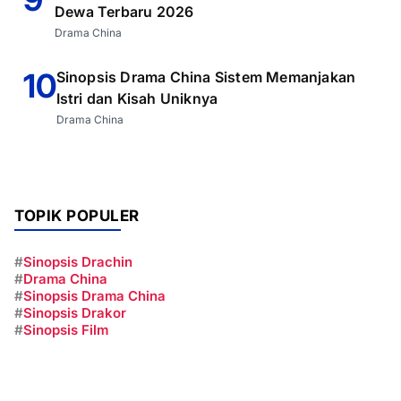
Dewa Terbaru 2026
Drama China
10
Sinopsis Drama China Sistem Memanjakan
Istri dan Kisah Uniknya
Drama China
TOPIK POPULER
#
Sinopsis Drachin
#
Drama China
#
Sinopsis Drama China
#
Sinopsis Drakor
#
Sinopsis Film