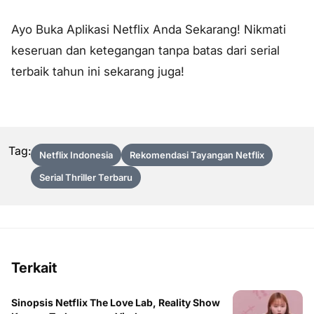
Ayo Buka Aplikasi Netflix Anda Sekarang! Nikmati
keseruan dan ketegangan tanpa batas dari serial
terbaik tahun ini sekarang juga!
Tag:
Netflix Indonesia
Rekomendasi Tayangan Netflix
Serial Thriller Terbaru
Terkait
Sinopsis Netflix The Love Lab, Reality Show