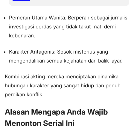
Pemeran Utama Wanita: Berperan sebagai jurnalis
investigasi cerdas yang tidak takut mati demi
kebenaran.
Karakter Antagonis: Sosok misterius yang
mengendalikan semua kejahatan dari balik layar.
Kombinasi akting mereka menciptakan dinamika
hubungan karakter yang sangat hidup dan penuh
percikan konflik.
Alasan Mengapa Anda Wajib
Menonton Serial Ini