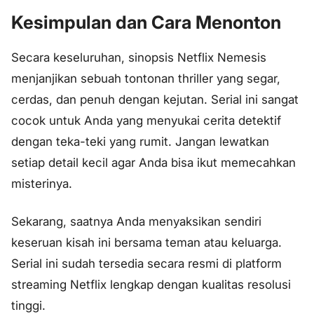
Kesimpulan dan Cara Menonton
Secara keseluruhan, sinopsis Netflix Nemesis
menjanjikan sebuah tontonan thriller yang segar,
cerdas, dan penuh dengan kejutan. Serial ini sangat
cocok untuk Anda yang menyukai cerita detektif
dengan teka-teki yang rumit. Jangan lewatkan
setiap detail kecil agar Anda bisa ikut memecahkan
misterinya.
Sekarang, saatnya Anda menyaksikan sendiri
keseruan kisah ini bersama teman atau keluarga.
Serial ini sudah tersedia secara resmi di platform
streaming Netflix lengkap dengan kualitas resolusi
tinggi.