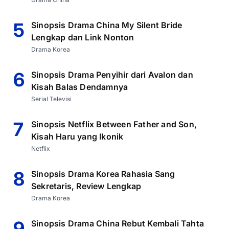
5
Sinopsis Drama China My Silent Bride
Lengkap dan Link Nonton
Drama Korea
6
Sinopsis Drama Penyihir dari Avalon dan
Kisah Balas Dendamnya
Serial Televisi
7
Sinopsis Netflix Between Father and Son,
Kisah Haru yang Ikonik
Netflix
8
Sinopsis Drama Korea Rahasia Sang
Sekretaris, Review Lengkap
Drama Korea
9
Sinopsis Drama China Rebut Kembali Tahta