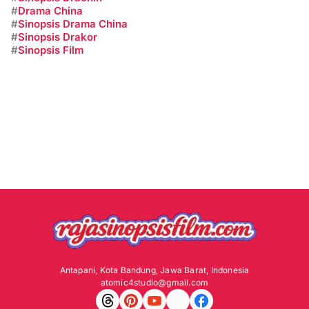
#
Drama China
#
Sinopsis Drama China
#
Sinopsis Drakor
#
Sinopsis Film
Antapani, Kota Bandung, Jawa Barat, Indonesia
atomic4studio@gmail.com