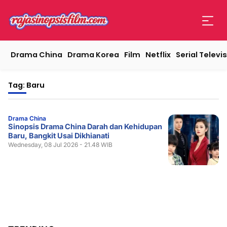
Drama China
Drama Korea
Film
Netflix
Serial Televis
Tag: Baru
Drama China
Sinopsis Drama China Darah dan Kehidupan
Baru, Bangkit Usai Dikhianati
Wednesday, 08 Jul 2026 - 21.48 WIB