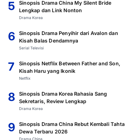
5
Sinopsis Drama China My Silent Bride
Lengkap dan Link Nonton
Drama Korea
6
Sinopsis Drama Penyihir dari Avalon dan
Kisah Balas Dendamnya
Serial Televisi
7
Sinopsis Netflix Between Father and Son,
Kisah Haru yang Ikonik
Netflix
8
Sinopsis Drama Korea Rahasia Sang
Sekretaris, Review Lengkap
Drama Korea
9
Sinopsis Drama China Rebut Kembali Tahta
Dewa Terbaru 2026
Drama China