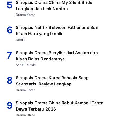
5
Sinopsis Drama China My Silent Bride
Lengkap dan Link Nonton
Drama Korea
6
Sinopsis Netflix Between Father and Son,
Kisah Haru yang Ikonik
Netflix
7
Sinopsis Drama Penyihir dari Avalon dan
Kisah Balas Dendamnya
Serial Televisi
8
Sinopsis Drama Korea Rahasia Sang
Sekretaris, Review Lengkap
Drama Korea
9
Sinopsis Drama China Rebut Kembali Tahta
Dewa Terbaru 2026
Drama China