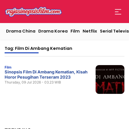
Drama China
Drama Korea
Film
Netflix
Serial Televis
Tag: Film Di Ambang Kematian
Film
Sinopsis Film Di Ambang Kematian, Kisah
Horor Pesugihan Terseram 2023
Thursday, 09 Jul 2026 - 03.23 WIB