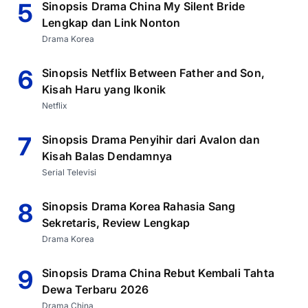
5
Sinopsis Drama China My Silent Bride
Lengkap dan Link Nonton
Drama Korea
6
Sinopsis Netflix Between Father and Son,
Kisah Haru yang Ikonik
Netflix
7
Sinopsis Drama Penyihir dari Avalon dan
Kisah Balas Dendamnya
Serial Televisi
8
Sinopsis Drama Korea Rahasia Sang
Sekretaris, Review Lengkap
Drama Korea
9
Sinopsis Drama China Rebut Kembali Tahta
Dewa Terbaru 2026
Drama China