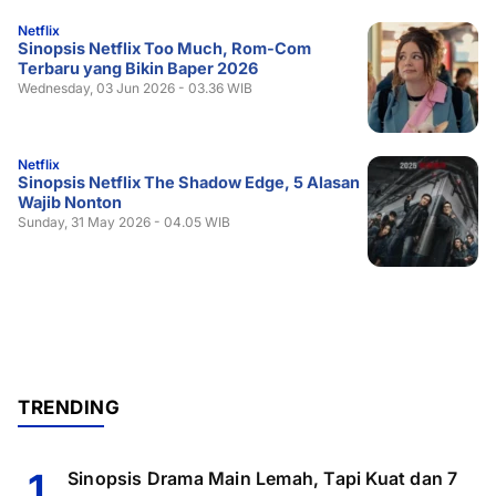
Netflix
Sinopsis Netflix Too Much, Rom-Com
Terbaru yang Bikin Baper 2026
Wednesday, 03 Jun 2026 - 03.36 WIB
Netflix
Sinopsis Netflix The Shadow Edge, 5 Alasan
Wajib Nonton
Sunday, 31 May 2026 - 04.05 WIB
TRENDING
1
Sinopsis Drama Main Lemah, Tapi Kuat dan 7