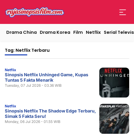
Drama China
Drama Korea
Film
Netflix
Serial Televis
Tag: Netflix Terbaru
Netflix
Sinopsis Netflix Unhinged Game, Kupas
Tuntas 5 Fakta Menarik
Tuesday, 07 Jul 2026 - 03.36 WIB
Netflix
Sinopsis Netflix The Shadow Edge Terbaru,
Simak 5 Fakta Seru!
Monday, 06 Jul 2026 - 01.55 WIB