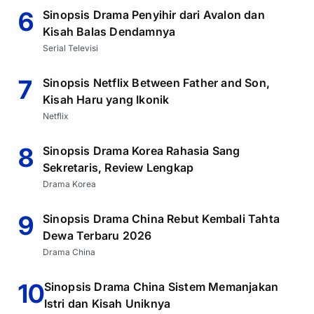
6
Sinopsis Drama Penyihir dari Avalon dan
Kisah Balas Dendamnya
Serial Televisi
7
Sinopsis Netflix Between Father and Son,
Kisah Haru yang Ikonik
Netflix
8
Sinopsis Drama Korea Rahasia Sang
Sekretaris, Review Lengkap
Drama Korea
9
Sinopsis Drama China Rebut Kembali Tahta
Dewa Terbaru 2026
Drama China
10
Sinopsis Drama China Sistem Memanjakan
Istri dan Kisah Uniknya