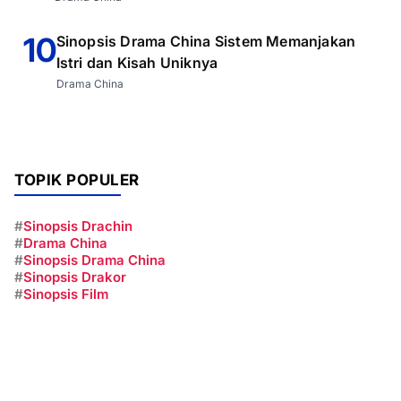
10
Sinopsis Drama China Sistem Memanjakan
Istri dan Kisah Uniknya
Drama China
TOPIK POPULER
#
Sinopsis Drachin
#
Drama China
#
Sinopsis Drama China
#
Sinopsis Drakor
#
Sinopsis Film