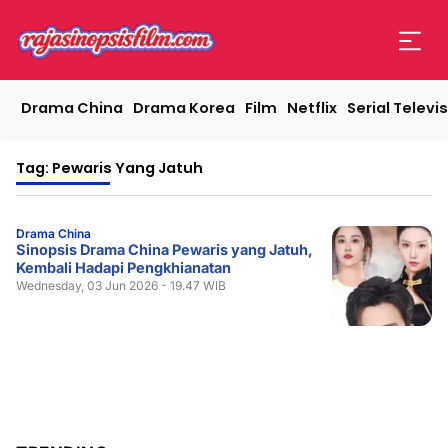
Drama China
Drama Korea
Film
Netflix
Serial Televis
Tag: Pewaris Yang Jatuh
Drama China
Sinopsis Drama China Pewaris yang Jatuh,
Kembali Hadapi Pengkhianatan
Wednesday, 03 Jun 2026 - 19.47 WIB