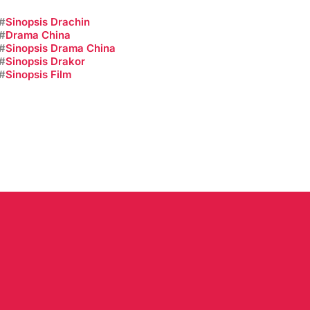
#
Sinopsis Drachin
#
Drama China
#
Sinopsis Drama China
#
Sinopsis Drakor
#
Sinopsis Film