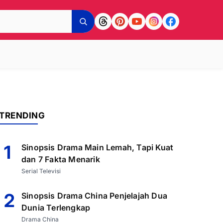
TRENDING
1
Sinopsis Drama Main Lemah, Tapi Kuat
dan 7 Fakta Menarik
Serial Televisi
2
Sinopsis Drama China Penjelajah Dua
Dunia Terlengkap
Drama China