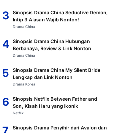
3
Sinopsis Drama China Seductive Demon,
Intip 3 Alasan Wajib Nonton!
Drama China
4
Sinopsis Drama China Hubungan
Berbahaya, Review & Link Nonton
Drama China
5
Sinopsis Drama China My Silent Bride
Lengkap dan Link Nonton
Drama Korea
6
Sinopsis Netflix Between Father and
Son, Kisah Haru yang Ikonik
Netflix
7
Sinopsis Drama Penyihir dari Avalon dan