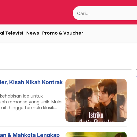
Search
for:
al Televisi
News
Promo & Voucher
ler, Kisah Nikah Kontrak
kehabisan ide untuk
ah romansa yang unik. Mulai
mit, hingga formula klasik
ri di hati penggemar. Namun,
atkan seorang pria dengan
atas yang selalu berada di
g akan kita kuliti habis saat
gan & Mahkota Lengkap
er. Serial ini berhasil mencuri