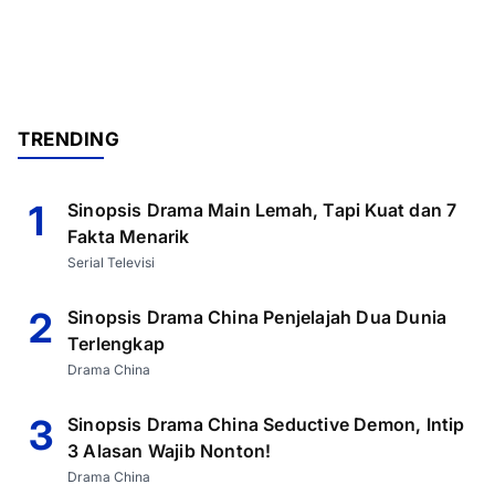
TRENDING
1
Sinopsis Drama Main Lemah, Tapi Kuat dan 7
Fakta Menarik
Serial Televisi
2
Sinopsis Drama China Penjelajah Dua Dunia
Terlengkap
Drama China
3
Sinopsis Drama China Seductive Demon, Intip
3 Alasan Wajib Nonton!
Drama China