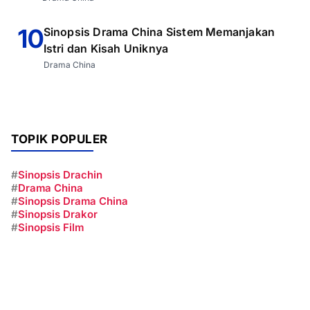
10
Sinopsis Drama China Sistem Memanjakan
Istri dan Kisah Uniknya
Drama China
TOPIK POPULER
#
Sinopsis Drachin
#
Drama China
#
Sinopsis Drama China
#
Sinopsis Drakor
#
Sinopsis Film