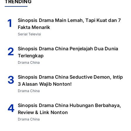
TRENDING
1
Sinopsis Drama Main Lemah, Tapi Kuat dan 7
Fakta Menarik
Serial Televisi
2
Sinopsis Drama China Penjelajah Dua Dunia
Terlengkap
Drama China
3
Sinopsis Drama China Seductive Demon, Intip
3 Alasan Wajib Nonton!
Drama China
4
Sinopsis Drama China Hubungan Berbahaya,
Review & Link Nonton
Drama China