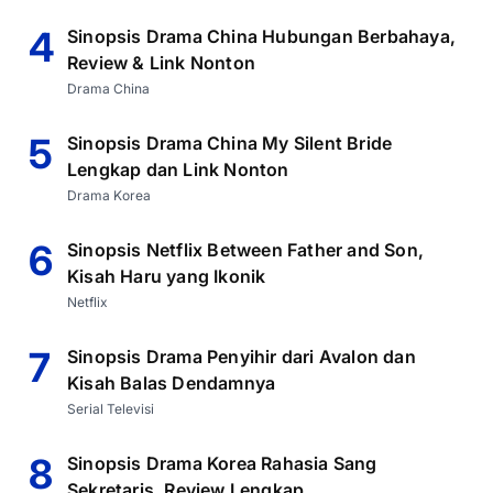
4
Sinopsis Drama China Hubungan Berbahaya,
Review & Link Nonton
Drama China
5
Sinopsis Drama China My Silent Bride
Lengkap dan Link Nonton
Drama Korea
6
Sinopsis Netflix Between Father and Son,
Kisah Haru yang Ikonik
Netflix
7
Sinopsis Drama Penyihir dari Avalon dan
Kisah Balas Dendamnya
Serial Televisi
8
Sinopsis Drama Korea Rahasia Sang
Sekretaris, Review Lengkap