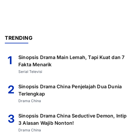
TRENDING
1
Sinopsis Drama Main Lemah, Tapi Kuat dan 7
Fakta Menarik
Serial Televisi
2
Sinopsis Drama China Penjelajah Dua Dunia
Terlengkap
Drama China
3
Sinopsis Drama China Seductive Demon, Intip
3 Alasan Wajib Nonton!
Drama China