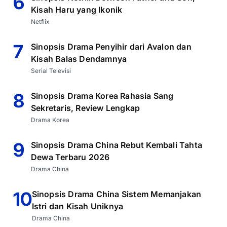
6
Kisah Haru yang Ikonik
Netflix
7
Sinopsis Drama Penyihir dari Avalon dan
Kisah Balas Dendamnya
Serial Televisi
8
Sinopsis Drama Korea Rahasia Sang
Sekretaris, Review Lengkap
Drama Korea
9
Sinopsis Drama China Rebut Kembali Tahta
Dewa Terbaru 2026
Drama China
10
Sinopsis Drama China Sistem Memanjakan
Istri dan Kisah Uniknya
Drama China