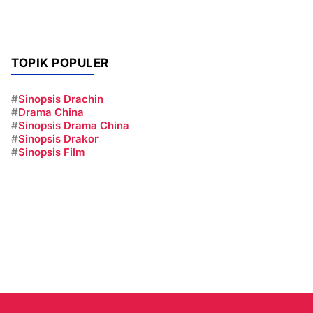
TOPIK POPULER
#
Sinopsis Drachin
#
Drama China
#
Sinopsis Drama China
#
Sinopsis Drakor
#
Sinopsis Film