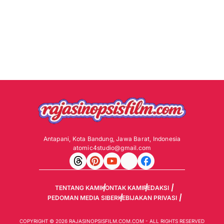
Antapani, Kota Bandung, Jawa Barat, Indonesia
atomic4studio@gmail.com
TENTANG KAMI
KONTAK KAMI
REDAKSI
PEDOMAN MEDIA SIBER
KEBIJAKAN PRIVASI
COPYRIGHT © 2026 RAJASINOPSISFILM.COM.COM - ALL RIGHTS RESERVED