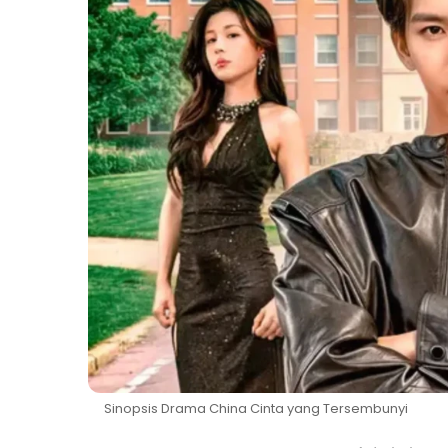
Sinopsis Drama China Cinta yang Tersembunyi