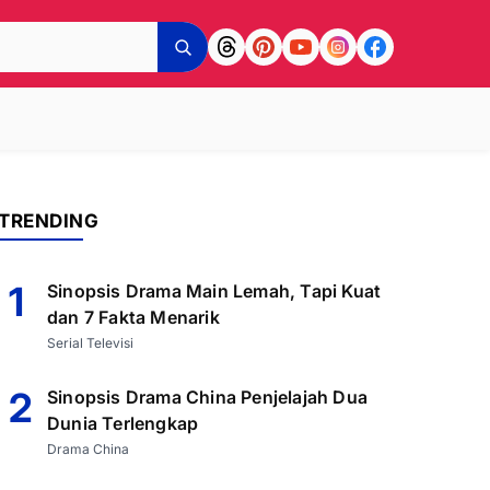
TRENDING
1
Sinopsis Drama Main Lemah, Tapi Kuat
dan 7 Fakta Menarik
Serial Televisi
2
Sinopsis Drama China Penjelajah Dua
Dunia Terlengkap
Drama China