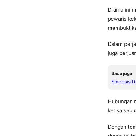
Drama ini m
pewaris ke
membuktika
Dalam perja
juga berjua
Baca juga
Sinopsis D
Hubungan m
ketika seb
Dengan tema
drama ini 