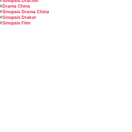
#
Sinopsis Drachin
#
Drama China
#
Sinopsis Drama China
#
Sinopsis Drakor
#
Sinopsis Film