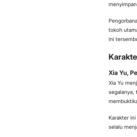
menyimpan 
Pengorbana
tokoh utam
ini tersemb
Karakte
Xia Yu, P
Xia Yu menj
segalanya, 
membuktika
Karakter in
selalu menj