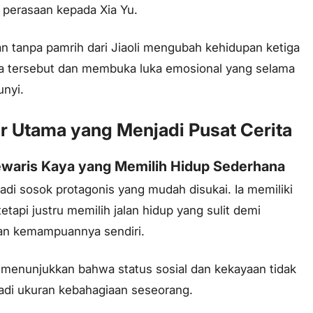
perasaan kepada Xia Yu.
n tanpa pamrih dari Jiaoli mengubah kehidupan ketiga
a tersebut dan membuka luka emosional yang selama
unyi.
r Utama yang Menjadi Pusat Cerita
ewaris Kaya yang Memilih Hidup Sederhana
adi sosok protagonis yang mudah disukai. Ia memiliki
tetapi justru memilih jalan hidup yang sulit demi
n kemampuannya sendiri.
i menunjukkan bahwa status sosial dan kekayaan tidak
adi ukuran kebahagiaan seseorang.