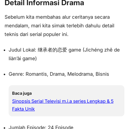
Detail Informasi Drama
Sebelum kita membahas alur ceritanya secara
mendalam, mari kita simak terlebih dahulu detail
teknis dari serial populer ini.
Judul Lokal: 继承者的恋爱 game (Jìchéng zhě de
liàn’ài game)
Genre: Romantis, Drama, Melodrama, Bisnis
Baca juga
Sinopsis Serial Televisi m.i.a series Lengkap & 5
Fakta Unik
Jumlah Episode: 24 Episode