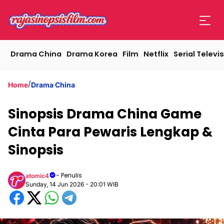
Drama China
Drama Korea
Film
Netflix
Serial Televis
/
Home
Drama China
Sinopsis Drama China Game
Cinta Para Pewaris Lengkap &
Sinopsis
- Penulis
atomic4
Sunday, 14 Jun 2026 - 20:01 WIB