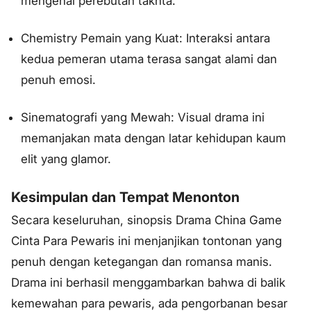
mengenai perebutan takhta.
Chemistry Pemain yang Kuat: Interaksi antara
kedua pemeran utama terasa sangat alami dan
penuh emosi.
Sinematografi yang Mewah: Visual drama ini
memanjakan mata dengan latar kehidupan kaum
elit yang glamor.
Kesimpulan dan Tempat Menonton
Secara keseluruhan, sinopsis Drama China Game
Cinta Para Pewaris ini menjanjikan tontonan yang
penuh dengan ketegangan dan romansa manis.
Drama ini berhasil menggambarkan bahwa di balik
kemewahan para pewaris, ada pengorbanan besar