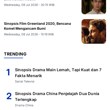
Wednesday, 08 Jul 2026 - 20:15 WIB
Sinopsis Film Greenland 2020, Bencana
Komet Mengancam Bumi
Wednesday, 08 Jul 2026 - 15:19 WIB
TRENDING
1
Sinopsis Drama Main Lemah, Tapi Kuat dan 7
Fakta Menarik
Serial Televisi
2
Sinopsis Drama China Penjelajah Dua Dunia
Terlengkap
Drama China