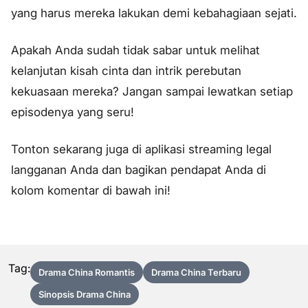
yang harus mereka lakukan demi kebahagiaan sejati.
Apakah Anda sudah tidak sabar untuk melihat
kelanjutan kisah cinta dan intrik perebutan
kekuasaan mereka? Jangan sampai lewatkan setiap
episodenya yang seru!
Tonton sekarang juga di aplikasi streaming legal
langganan Anda dan bagikan pendapat Anda di
kolom komentar di bawah ini!
Tag:
Drama China Romantis
Drama China Terbaru
Sinopsis Drama China