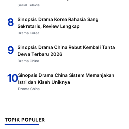
Serial Televisi
8
Sinopsis Drama Korea Rahasia Sang
Sekretaris, Review Lengkap
Drama Korea
9
Sinopsis Drama China Rebut Kembali Tahta
Dewa Terbaru 2026
Drama China
10
Sinopsis Drama China Sistem Memanjakan
Istri dan Kisah Uniknya
Drama China
TOPIK POPULER