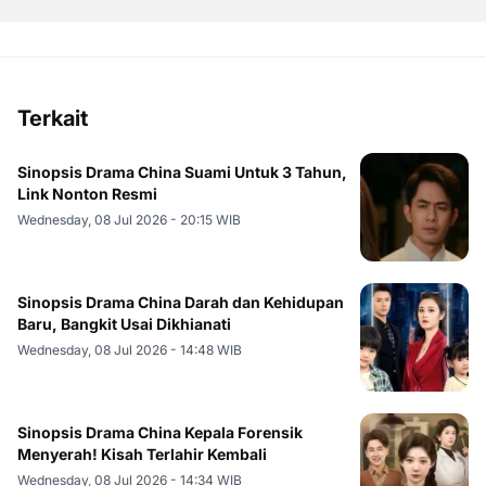
Terkait
Sinopsis Drama China Suami Untuk 3 Tahun,
Link Nonton Resmi
Wednesday, 08 Jul 2026 - 20:15 WIB
Sinopsis Drama China Darah dan Kehidupan
Baru, Bangkit Usai Dikhianati
Wednesday, 08 Jul 2026 - 14:48 WIB
Sinopsis Drama China Kepala Forensik
Menyerah! Kisah Terlahir Kembali
Wednesday, 08 Jul 2026 - 14:34 WIB