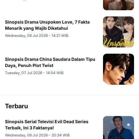
Sinopsis Drama Unspoken Love, 7 Fakta
Menarik yang Wajib Diketahui
Wednesday, 08 Jul 2026 - 14:21 WIB
Sinopsis Drama China Saudara Dalam Tipu
Daya, Penuh Plot Twist
Tuesday, 07 Jul 2026 - 14:54 WIB
Terbaru
Sinopsis Serial Televisi Evil Dead Series
Terbaik, Ini 3 Faktanya!
Wednesday, 08 Jul 2026 - 20:34 WIB