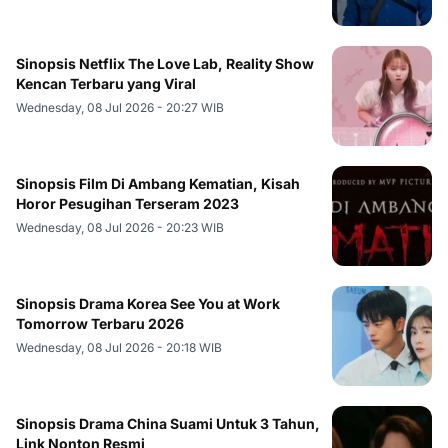
Sinopsis Netflix The Love Lab, Reality Show
Kencan Terbaru yang Viral
Wednesday, 08 Jul 2026 - 20:27 WIB
Sinopsis Film Di Ambang Kematian, Kisah
Horor Pesugihan Terseram 2023
Wednesday, 08 Jul 2026 - 20:23 WIB
Sinopsis Drama Korea See You at Work
Tomorrow Terbaru 2026
Wednesday, 08 Jul 2026 - 20:18 WIB
Sinopsis Drama China Suami Untuk 3 Tahun,
Link Nonton Resmi