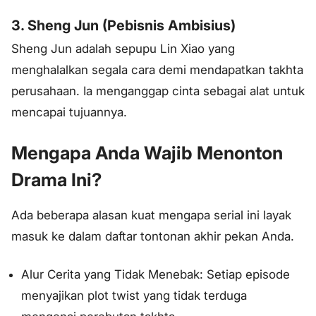
3. Sheng Jun (Pebisnis Ambisius)
Sheng Jun adalah sepupu Lin Xiao yang
menghalalkan segala cara demi mendapatkan takhta
perusahaan. Ia menganggap cinta sebagai alat untuk
mencapai tujuannya.
Mengapa Anda Wajib Menonton
Drama Ini?
Ada beberapa alasan kuat mengapa serial ini layak
masuk ke dalam daftar tontonan akhir pekan Anda.
Alur Cerita yang Tidak Menebak: Setiap episode
menyajikan plot twist yang tidak terduga