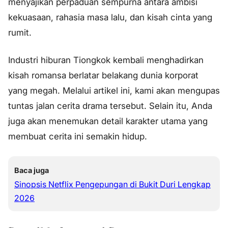
menyajikan perpaduan sempurna antara ambisi
kekuasaan, rahasia masa lalu, dan kisah cinta yang
rumit.
Industri hiburan Tiongkok kembali menghadirkan
kisah romansa berlatar belakang dunia korporat
yang megah. Melalui artikel ini, kami akan mengupas
tuntas jalan cerita drama tersebut. Selain itu, Anda
juga akan menemukan detail karakter utama yang
membuat cerita ini semakin hidup.
Baca juga
Sinopsis Netflix Pengepungan di Bukit Duri Lengkap
2026