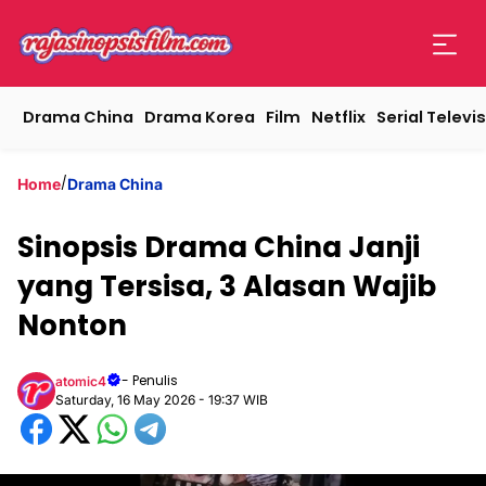
Drama China
Drama Korea
Film
Netflix
Serial Televis
/
Home
Drama China
Sinopsis Drama China Janji
yang Tersisa, 3 Alasan Wajib
Nonton
- Penulis
atomic4
Saturday, 16 May 2026 - 19:37 WIB