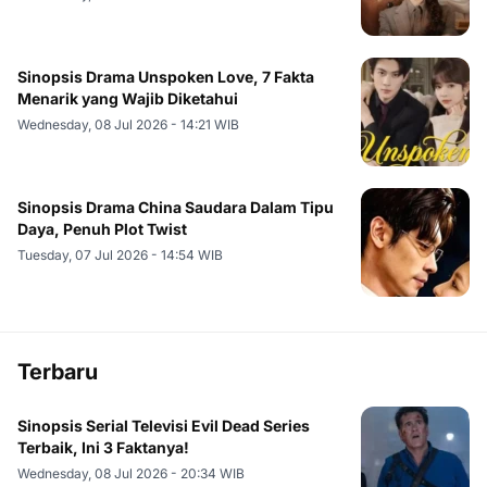
Sinopsis Drama Unspoken Love, 7 Fakta
Menarik yang Wajib Diketahui
Wednesday, 08 Jul 2026 - 14:21 WIB
Sinopsis Drama China Saudara Dalam Tipu
Daya, Penuh Plot Twist
Tuesday, 07 Jul 2026 - 14:54 WIB
Terbaru
Sinopsis Serial Televisi Evil Dead Series
Terbaik, Ini 3 Faktanya!
Wednesday, 08 Jul 2026 - 20:34 WIB