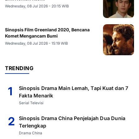
Wednesday, 08 Jul 2026 - 20:15 WIB
Sinopsis Film Greenland 2020, Bencana
Komet Mengancam Bumi
Wednesday, 08 Jul 2026 - 15:19 WIB
TRENDING
1
Sinopsis Drama Main Lemah, Tapi Kuat dan 7
Fakta Menarik
Serial Televisi
2
Sinopsis Drama China Penjelajah Dua Dunia
Terlengkap
Drama China