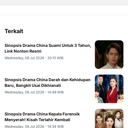
Terkait
Sinopsis Drama China Suami Untuk 3 Tahun,
Link Nonton Resmi
Wednesday, 08 Jul 2026 - 20:15 WIB
Sinopsis Drama China Darah dan Kehidupan
Baru, Bangkit Usai Dikhianati
Wednesday, 08 Jul 2026 - 14:48 WIB
Sinopsis Drama China Kepala Forensik
Menyerah! Kisah Terlahir Kembali
Wednesday, 08 Jul 2026 - 14:34 WIB