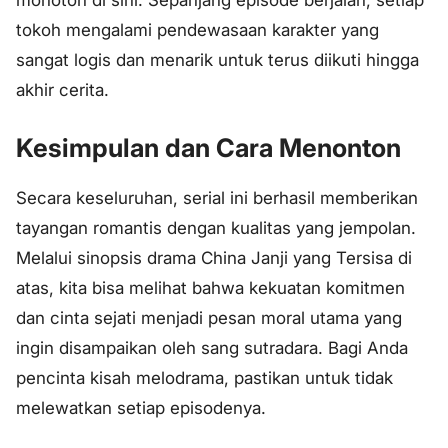
tokoh mengalami pendewasaan karakter yang
sangat logis dan menarik untuk terus diikuti hingga
akhir cerita.
Kesimpulan dan Cara Menonton
Secara keseluruhan, serial ini berhasil memberikan
tayangan romantis dengan kualitas yang jempolan.
Melalui sinopsis drama China Janji yang Tersisa di
atas, kita bisa melihat bahwa kekuatan komitmen
dan cinta sejati menjadi pesan moral utama yang
ingin disampaikan oleh sang sutradara. Bagi Anda
pencinta kisah melodrama, pastikan untuk tidak
melewatkan setiap episodenya.