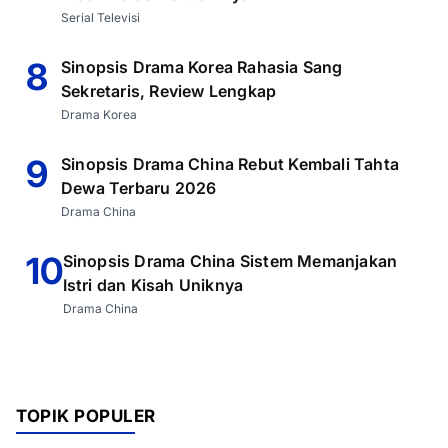
Serial Televisi
8
Sinopsis Drama Korea Rahasia Sang
Sekretaris, Review Lengkap
Drama Korea
9
Sinopsis Drama China Rebut Kembali Tahta
Dewa Terbaru 2026
Drama China
10
Sinopsis Drama China Sistem Memanjakan
Istri dan Kisah Uniknya
Drama China
TOPIK POPULER