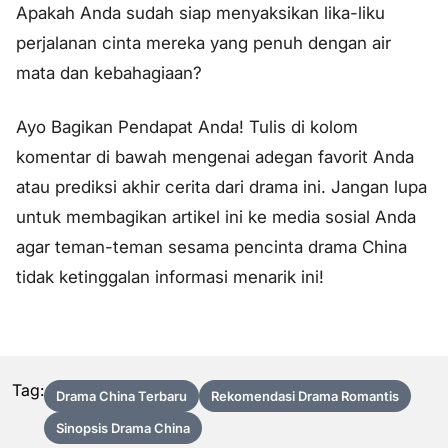
Apakah Anda sudah siap menyaksikan lika-liku
perjalanan cinta mereka yang penuh dengan air
mata dan kebahagiaan?
Ayo Bagikan Pendapat Anda! Tulis di kolom
komentar di bawah mengenai adegan favorit Anda
atau prediksi akhir cerita dari drama ini. Jangan lupa
untuk membagikan artikel ini ke media sosial Anda
agar teman-teman sesama pencinta drama China
tidak ketinggalan informasi menarik ini!
Tag:
Drama China Terbaru
Rekomendasi Drama Romantis
Sinopsis Drama China