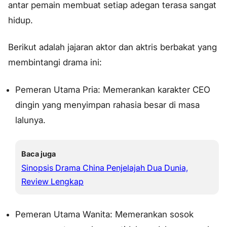
antar pemain membuat setiap adegan terasa sangat
hidup.
Berikut adalah jajaran aktor dan aktris berbakat yang
membintangi drama ini:
Pemeran Utama Pria: Memerankan karakter CEO
dingin yang menyimpan rahasia besar di masa
lalunya.
Baca juga
Sinopsis Drama China Penjelajah Dua Dunia,
Review Lengkap
Pemeran Utama Wanita: Memerankan sosok