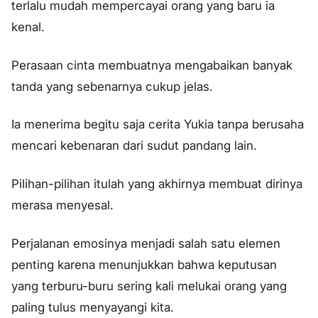
terlalu mudah mempercayai orang yang baru ia
kenal.
Perasaan cinta membuatnya mengabaikan banyak
tanda yang sebenarnya cukup jelas.
Ia menerima begitu saja cerita Yukia tanpa berusaha
mencari kebenaran dari sudut pandang lain.
Pilihan-pilihan itulah yang akhirnya membuat dirinya
merasa menyesal.
Perjalanan emosinya menjadi salah satu elemen
penting karena menunjukkan bahwa keputusan
yang terburu-buru sering kali melukai orang yang
paling tulus menyayangi kita.