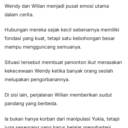
Wendy dan Wilian menjadi pusat emosi utama
dalam cerita.
Hubungan mereka sejak kecil sebenarnya memiliki
fondasi yang kuat, tetapi satu kebohongan besar
mampu mengguncang semuanya.
Situasi tersebut membuat penonton ikut merasakan
kekecewaan Wendy ketika banyak orang seolah
melupakan pengorbanannya.
Di sisi lain, perjalanan Wilian memberikan sudut
pandang yang berbeda.
Ia bukan hanya korban dari manipulasi Yukia, tetapi
juga seseorang yang harus belajar menghadapi