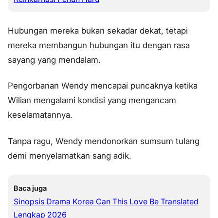
Hubungan mereka bukan sekadar dekat, tetapi
mereka membangun hubungan itu dengan rasa
sayang yang mendalam.
Pengorbanan Wendy mencapai puncaknya ketika
Wilian mengalami kondisi yang mengancam
keselamatannya.
Tanpa ragu, Wendy mendonorkan sumsum tulang
demi menyelamatkan sang adik.
Baca juga
Sinopsis Drama Korea Can This Love Be Translated
Lengkap 2026