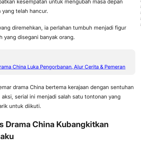
patkan kesempatan untuk mengubah masa depan
 yang telah hancur.
yang diremehkan, ia perlahan tumbuh menjadi figur
h yang disegani banyak orang.
rama China Luka Pengorbanan, Alur Cerita & Pemeran
emar drama China bertema kerajaan dengan sentuhan
 aksi, serial ini menjadi salah satu tontonan yang
ik untuk diikuti.
is Drama China Kubangkitkan
gaku