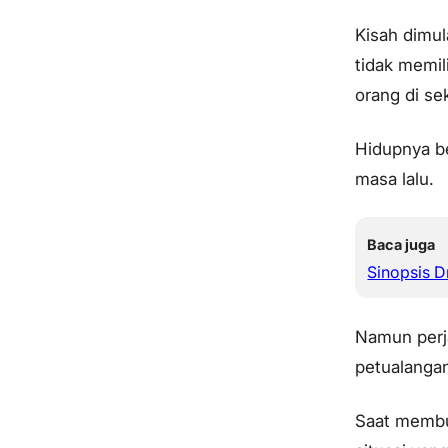
Kisah dimul
tidak memil
orang di se
Hidupnya be
masa lalu.
Baca juga
Sinopsis D
Namun perj
petualangan
Saat membu