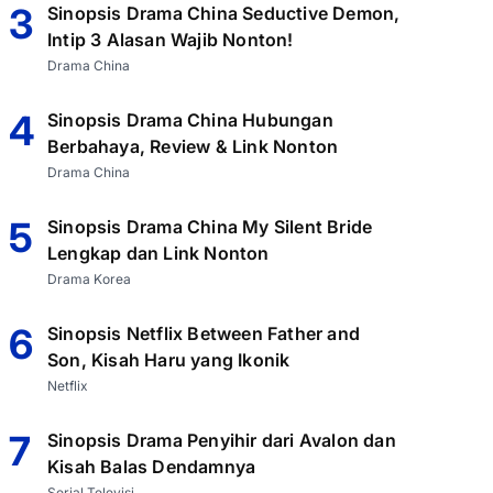
3
Sinopsis Drama China Seductive Demon,
Intip 3 Alasan Wajib Nonton!
Drama China
4
Sinopsis Drama China Hubungan
Berbahaya, Review & Link Nonton
Drama China
5
Sinopsis Drama China My Silent Bride
Lengkap dan Link Nonton
Drama Korea
6
Sinopsis Netflix Between Father and
Son, Kisah Haru yang Ikonik
Netflix
7
Sinopsis Drama Penyihir dari Avalon dan
Kisah Balas Dendamnya
Serial Televisi