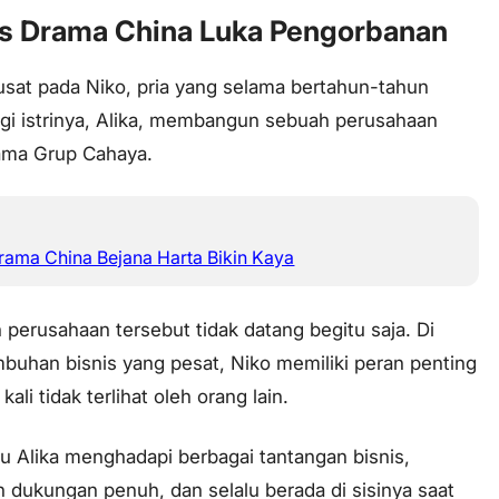
is Drama China Luka Pengorbanan
usat pada Niko, pria yang selama bertahun-tahun
i istrinya, Alika, membangun sebuah perusahaan
ama Grup Cahaya.
rama China Bejana Harta Bikin Kaya
perusahaan tersebut tidak datang begitu saja. Di
mbuhan bisnis yang pesat, Niko memiliki peran penting
kali tidak terlihat oleh orang lain.
 Alika menghadapi berbagai tantangan bisnis,
dukungan penuh, dan selalu berada di sisinya saat