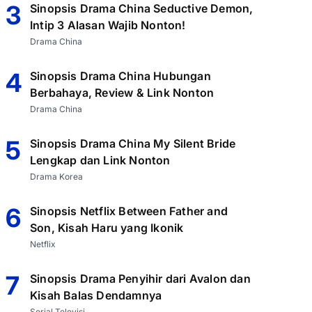
3
Sinopsis Drama China Seductive Demon,
Intip 3 Alasan Wajib Nonton!
Drama China
4
Sinopsis Drama China Hubungan
Berbahaya, Review & Link Nonton
Drama China
5
Sinopsis Drama China My Silent Bride
Lengkap dan Link Nonton
Drama Korea
6
Sinopsis Netflix Between Father and
Son, Kisah Haru yang Ikonik
Netflix
7
Sinopsis Drama Penyihir dari Avalon dan
Kisah Balas Dendamnya
Serial Televisi