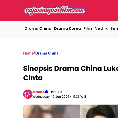
Drama China
Drama Korea
Film
Netflix
Seri
/
Home
Drama China
Sinopsis Drama China Luk
Cinta
- Penulis
atomic4
Wednesday, 10 Jun 2026 - 11:33 WIB