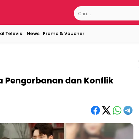
Search
for:
al Televisi
News
Promo & Voucher
a Pengorbanan dan Konflik