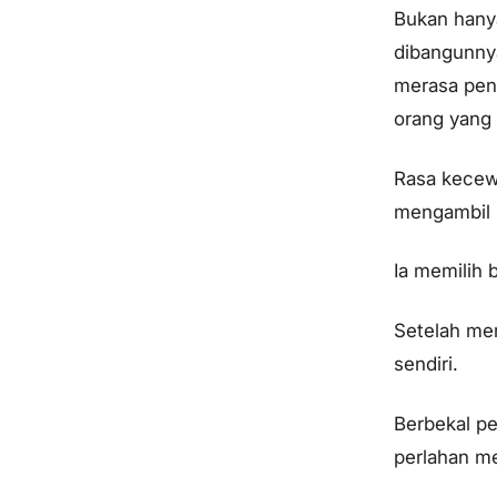
Bukan hany
dibangunnya
merasa peng
orang yang p
Rasa kecew
mengambil 
Ia memilih 
Setelah me
sendiri.
Berbekal pe
perlahan me