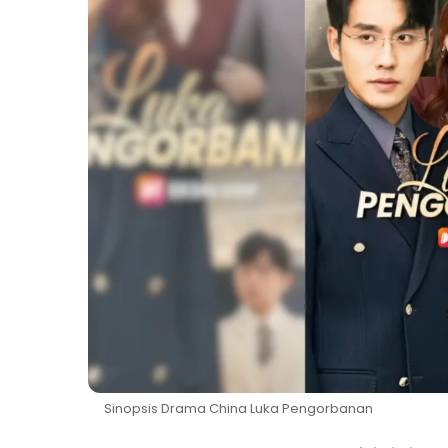
Sinopsis Drama China Luka Pengorbanan