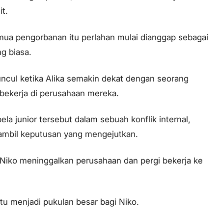
it.
ua pengorbanan itu perlahan mulai dianggap sebagai
g biasa.
ncul ketika Alika semakin dekat dengan seorang
 bekerja di perusahaan mereka.
a junior tersebut dalam sebuah konflik internal,
ambil keputusan yang mengejutkan.
 Niko meninggalkan perusahaan dan pergi bekerja ke
tu menjadi pukulan besar bagi Niko.