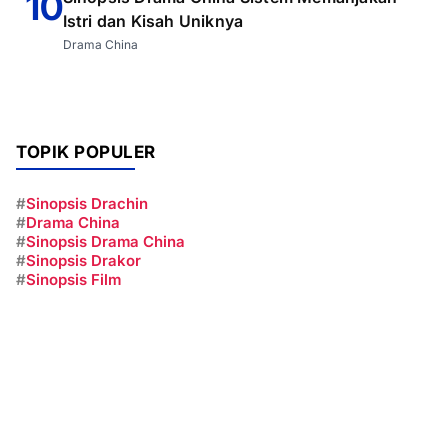
10
Istri dan Kisah Uniknya
Drama China
TOPIK POPULER
#
Sinopsis Drachin
#
Drama China
#
Sinopsis Drama China
#
Sinopsis Drakor
#
Sinopsis Film