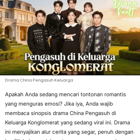
Drama China Pengasuh Keluarga
Apakah Anda sedang mencari tontonan romantis
yang menguras emosi? Jika iya, Anda wajib
membaca sinopsis drama China Pengasuh di
Keluarga Konglomerat yang sedang viral ini. Drama
ini menyajikan alur cerita yang segar, penuh dengan