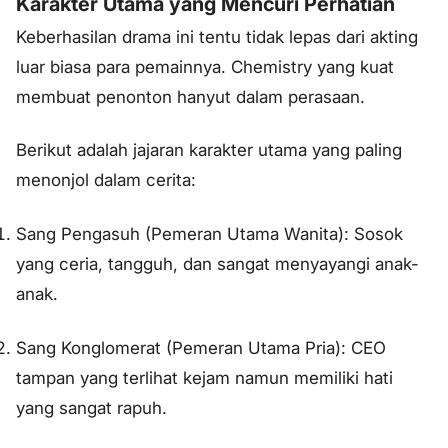
Karakter Utama yang Mencuri Perhatian
Keberhasilan drama ini tentu tidak lepas dari akting
luar biasa para pemainnya. Chemistry yang kuat
membuat penonton hanyut dalam perasaan.
Berikut adalah jajaran karakter utama yang paling
menonjol dalam cerita:
Sang Pengasuh (Pemeran Utama Wanita): Sosok
yang ceria, tangguh, dan sangat menyayangi anak-
anak.
Sang Konglomerat (Pemeran Utama Pria): CEO
tampan yang terlihat kejam namun memiliki hati
yang sangat rapuh.