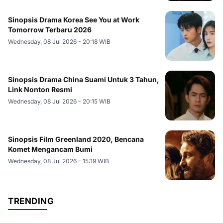
Sinopsis Drama Korea See You at Work
Tomorrow Terbaru 2026
Wednesday, 08 Jul 2026 - 20:18 WIB
Sinopsis Drama China Suami Untuk 3 Tahun,
Link Nonton Resmi
Wednesday, 08 Jul 2026 - 20:15 WIB
Sinopsis Film Greenland 2020, Bencana
Komet Mengancam Bumi
Wednesday, 08 Jul 2026 - 15:19 WIB
TRENDING