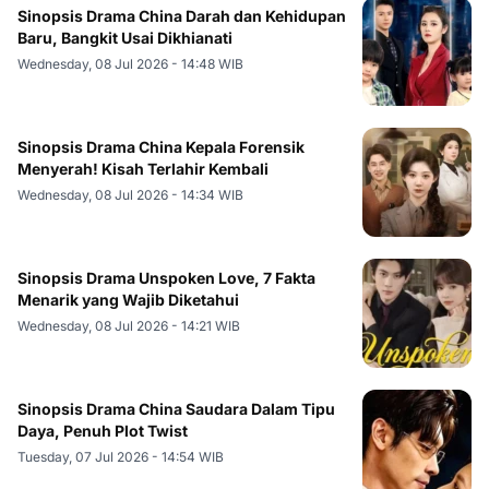
Sinopsis Drama China Darah dan Kehidupan
Baru, Bangkit Usai Dikhianati
Wednesday, 08 Jul 2026 - 14:48 WIB
Sinopsis Drama China Kepala Forensik
Menyerah! Kisah Terlahir Kembali
Wednesday, 08 Jul 2026 - 14:34 WIB
Sinopsis Drama Unspoken Love, 7 Fakta
Menarik yang Wajib Diketahui
Wednesday, 08 Jul 2026 - 14:21 WIB
Sinopsis Drama China Saudara Dalam Tipu
Daya, Penuh Plot Twist
Tuesday, 07 Jul 2026 - 14:54 WIB