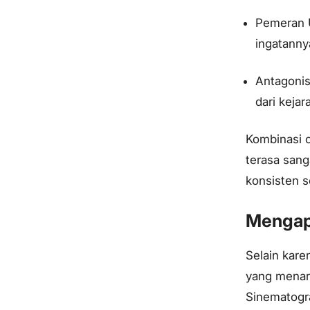
Pemeran 
ingatanny
Antagonis
dari keja
Kombinasi 
terasa san
konsisten s
Mengap
Selain kar
yang menari
Sinematogr