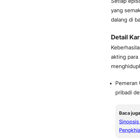
Setiap epi
yang semak
dalang di b
Detail Ka
Keberhasil
akting para
menghidupk
Pemeran U
pribadi d
Baca jug
Sinopsis
Pengkhi