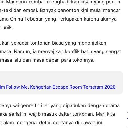
ran Mandarin kembali menghadirkan kisah yang penuh
-teki dan emosi. Banyak penonton kini mulai mencari
rama China Tebusan yang Terlupakan karena alurnya
 unik.
bukan sekadar tontonan biasa yang menonjolkan
ata. Namun, ia menyajikan konflik batin yang sangat
 masa lalu dan masa depan para tokohnya.
Film Follow Me, Kengerian Escape Room Terseram 2020
enyukai genre thriller yang dipadukan dengan drama
aka serial ini wajib masuk daftar tontonan. Mari kita
 dalam mengenai detail ceritanya di bawah ini.