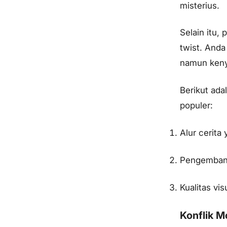
misterius.
Selain itu,
twist
. Anda
namun keny
Berikut ad
populer:
Alur cerita
Pengembanga
Kualitas vi
Konflik M