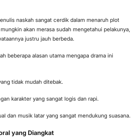
 penulis naskah sangat cerdik dalam menaruh
plot
 mungkin akan merasa sudah mengetahui pelakunya,
ataannya justru jauh berbeda.
alah beberapa alasan utama mengapa drama ini
 yang tidak mudah ditebak.
n karakter yang sangat logis dan rapi.
sual dan musik latar yang sangat mendukung suasana.
oral yang Diangkat