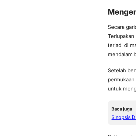
Mengena
Secara gari
Terlupakan 
terjadi di 
mendalam ba
Setelah ber
permukaan s
untuk mengg
Baca juga
Sinopsis D