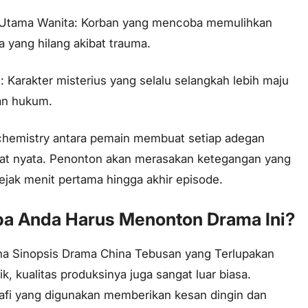
Utama Wanita: Korban yang mencoba memulihkan
a yang hilang akibat trauma.
: Karakter misterius yang selalu selangkah lebih maju
ran hukum.
chemistry antara pemain membuat setiap adegan
gat nyata. Penonton akan merasakan ketegangan yang
ejak menit pertama hingga akhir episode.
a Anda Harus Menonton Drama Ini?
ena Sinopsis Drama China Tebusan yang Terlupakan
k, kualitas produksinya juga sangat luar biasa.
afi yang digunakan memberikan kesan dingin dan