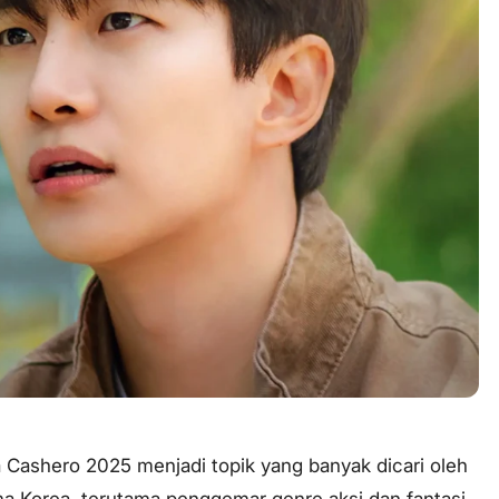
 Cashero 2025 menjadi topik yang banyak dicari oleh