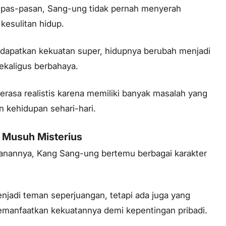
 pas-pasan, Sang-ung tidak pernah menyerah
kesulitan hidup.
dapatkan kekuatan super, hidupnya berubah menjadi
sekaligus berbahaya.
 terasa realistis karena memiliki banyak masalah yang
 kehidupan sehari-hari.
 Musuh Misterius
lanannya, Kang Sang-ung bertemu berbagai karakter
njadi teman seperjuangan, tetapi ada juga yang
anfaatkan kekuatannya demi kepentingan pribadi.