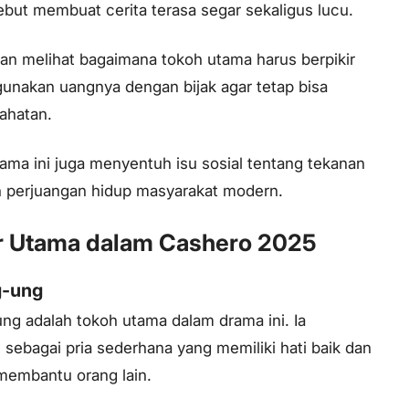
but membuat cerita terasa segar sekaligus lucu.
an melihat bagaimana tokoh utama harus berpikir
unakan uangnya dengan bijak agar tetap bisa
ahatan.
drama ini juga menyentuh isu sosial tentang tekanan
 perjuangan hidup masyarakat modern.
r Utama dalam Cashero 2025
g-ung
g adalah tokoh utama dalam drama ini. Ia
sebagai pria sederhana yang memiliki hati baik dan
 membantu orang lain.