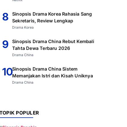
8
Sinopsis Drama Korea Rahasia Sang
Sekretaris, Review Lengkap
Drama Korea
9
Sinopsis Drama China Rebut Kembali
Tahta Dewa Terbaru 2026
Drama China
10
Sinopsis Drama China Sistem
Memanjakan Istri dan Kisah Uniknya
Drama China
TOPIK POPULER