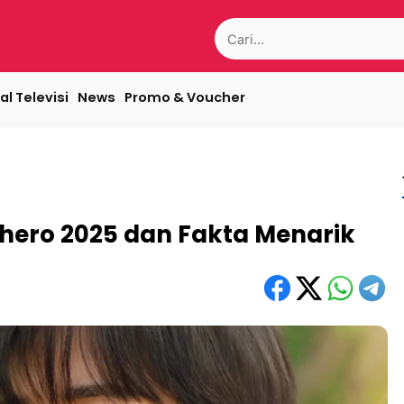
Search
for:
al Televisi
News
Promo & Voucher
hero 2025 dan Fakta Menarik