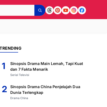
TRENDING
1
Sinopsis Drama Main Lemah, Tapi Kuat
dan 7 Fakta Menarik
Serial Televisi
2
Sinopsis Drama China Penjelajah Dua
Dunia Terlengkap
Drama China