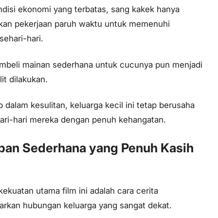
disi ekonomi yang terbatas, sang kakek hanya
an pekerjaan paruh waktu untuk memenuhi
ehari-hari.
beli mainan sederhana untuk cucunya pun menjadi
lit dilakukan.
 dalam kesulitan, keluarga kecil ini tetap berusaha
hari-hari mereka dengan penuh kehangatan.
pan Sederhana yang Penuh Kasih
g
kekuatan utama film ini adalah cara cerita
kan hubungan keluarga yang sangat dekat.