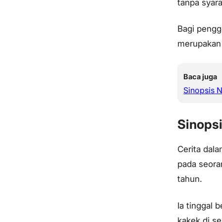
tanpa syara
Bagi pengg
merupakan 
Baca juga
Sinopsis N
Sinops
Cerita dal
pada seora
tahun.
Ia tinggal
kakek di se