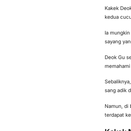
Kakek Deok
kedua cuc
Ia mungkin 
sayang yang
Deok Gu sen
memahami k
Sebaliknya
sang adik 
Namun, di 
terdapat ke