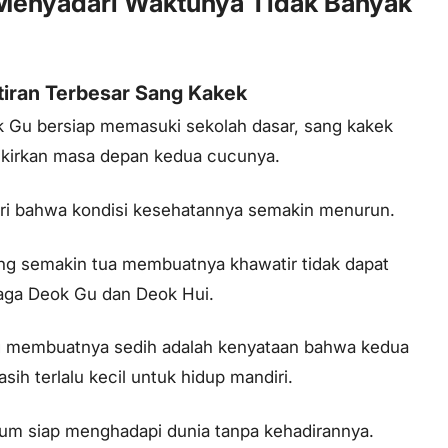
Menyadari Waktunya Tidak Banyak
iran Terbesar Sang Kakek
k Gu bersiap memasuki sekolah dasar, sang kakek
kirkan masa depan kedua cucunya.
ri bahwa kondisi kesehatannya semakin menurun.
ng semakin tua membuatnya khawatir tidak dapat
aga Deok Gu dan Deok Hui.
g membuatnya sedih adalah kenyataan bahwa kedua
ih terlalu kecil untuk hidup mandiri.
um siap menghadapi dunia tanpa kehadirannya.