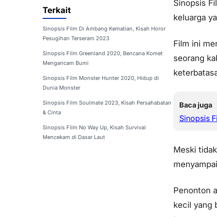
Sinopsis Fi
Terkait
keluarga y
Sinopsis Film Di Ambang Kematian, Kisah Horor
Pesugihan Terseram 2023
Film ini m
Sinopsis Film Greenland 2020, Bencana Komet
seorang ka
Mengancam Bumi
keterbatas
Sinopsis Film Monster Hunter 2020, Hidup di
Dunia Monster
Sinopsis Film Soulmate 2023, Kisah Persahabatan
Baca juga
& Cinta
Sinopsis F
Sinopsis Film No Way Up, Kisah Survival
Mencekam di Dasar Laut
Meski tidak
menyampai
Penonton a
kecil yang 