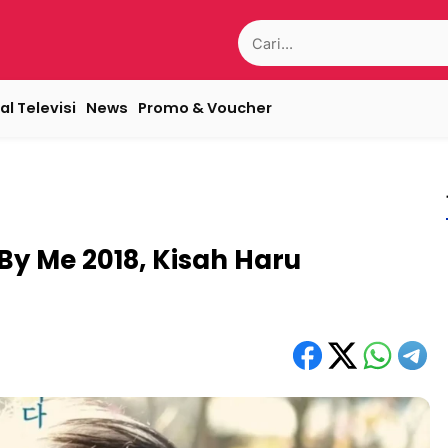
Search
for:
al Televisi
News
Promo & Voucher
By Me 2018, Kisah Haru