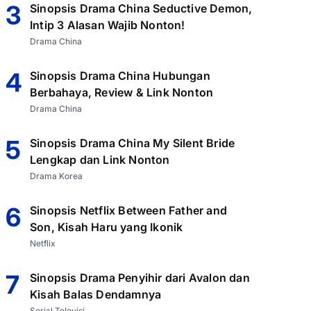
3
Sinopsis Drama China Seductive Demon,
Intip 3 Alasan Wajib Nonton!
Drama China
4
Sinopsis Drama China Hubungan
Berbahaya, Review & Link Nonton
Drama China
5
Sinopsis Drama China My Silent Bride
Lengkap dan Link Nonton
Drama Korea
6
Sinopsis Netflix Between Father and
Son, Kisah Haru yang Ikonik
Netflix
7
Sinopsis Drama Penyihir dari Avalon dan
Kisah Balas Dendamnya
Serial Televisi