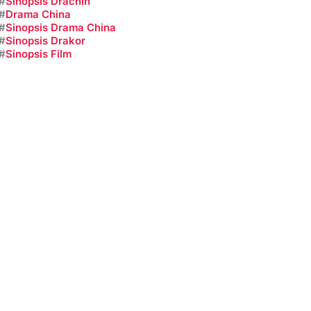
#
Sinopsis Drachin
#
Drama China
#
Sinopsis Drama China
#
Sinopsis Drakor
#
Sinopsis Film