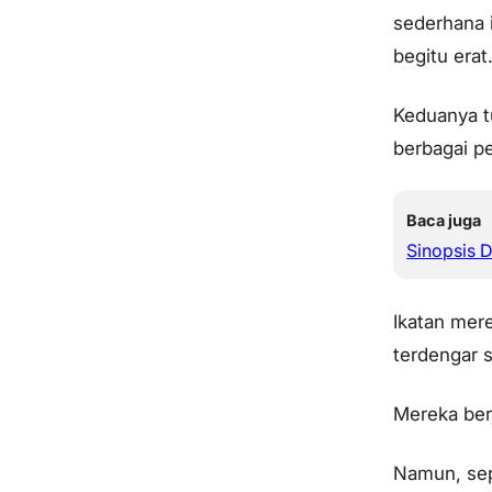
sederhana 
begitu erat
Keduanya t
berbagai 
Baca juga
Sinopsis 
Ikatan mere
terdengar 
Mereka berj
Namun, sep