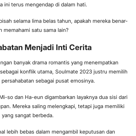
a ini terus mengendap di dalam hati.
rpisah selama lima belas tahun, apakah mereka benar-
h memahami satu sama lain?
batan Menjadi Inti Cerita
engan banyak drama romantis yang menempatkan
 sebagai konflik utama, Soulmate 2023 justru memilih
 persahabatan sebagai pusat emosinya.
i-so dan Ha-eun digambarkan layaknya dua sisi dari
pan. Mereka saling melengkapi, tetapi juga memiliki
n yang sangat berbeda.
nal lebih bebas dalam mengambil keputusan dan