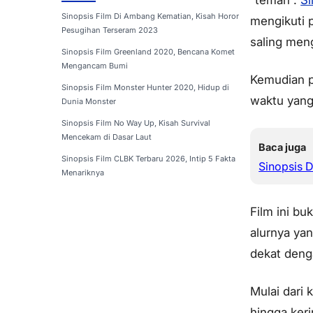
“teman”.
Si
Sinopsis Film Di Ambang Kematian, Kisah Horor
mengikuti 
Pesugihan Terseram 2023
saling men
Sinopsis Film Greenland 2020, Bencana Komet
Mengancam Bumi
Kemudian pe
Sinopsis Film Monster Hunter 2020, Hidup di
waktu yang 
Dunia Monster
Sinopsis Film No Way Up, Kisah Survival
Mencekam di Dasar Laut
Baca juga
Sinopsis Film CLBK Terbaru 2026, Intip 5 Fakta
Sinopsis 
Menariknya
Film ini bu
alurnya ya
dekat deng
Mulai dari 
hingga ker