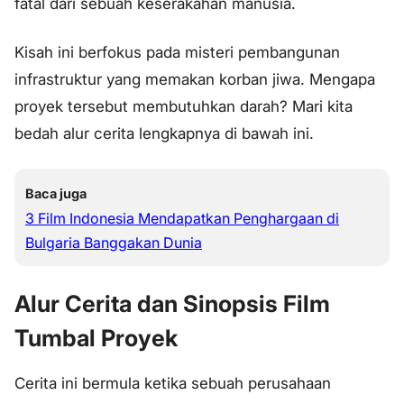
fatal dari sebuah keserakahan manusia.
Kisah ini berfokus pada misteri pembangunan
infrastruktur yang memakan korban jiwa. Mengapa
proyek tersebut membutuhkan darah? Mari kita
bedah alur cerita lengkapnya di bawah ini.
Baca juga
3 Film Indonesia Mendapatkan Penghargaan di
Bulgaria Banggakan Dunia
Alur Cerita dan Sinopsis Film
Tumbal Proyek
Cerita ini bermula ketika sebuah perusahaan