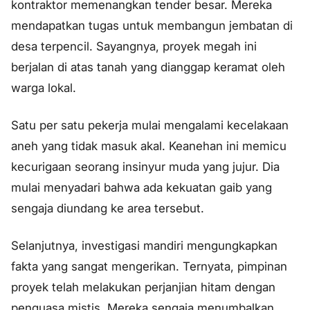
kontraktor memenangkan tender besar. Mereka
mendapatkan tugas untuk membangun jembatan di
desa terpencil. Sayangnya, proyek megah ini
berjalan di atas tanah yang dianggap keramat oleh
warga lokal.
Satu per satu pekerja mulai mengalami kecelakaan
aneh yang tidak masuk akal. Keanehan ini memicu
kecurigaan seorang insinyur muda yang jujur. Dia
mulai menyadari bahwa ada kekuatan gaib yang
sengaja diundang ke area tersebut.
Selanjutnya, investigasi mandiri mengungkapkan
fakta yang sangat mengerikan. Ternyata, pimpinan
proyek telah melakukan perjanjian hitam dengan
penguasa mistis. Mereka sengaja menumbalkan