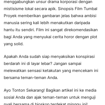
menggabungkan unsur drama korporasi dengan
mistisisme lokal secara apik. Sinopsis Film Tumbal
Proyek memberikan gambaran jelas bahwa ambisi
manusia sering kali lebih menakutkan daripada
hantu itu sendiri. Film ini sangat direkomendasikan
bagi Anda yang menyukai cerita horor dengan plot
yang solid.
Apakah Anda sudah siap menyaksikan konspirasi
berdarah ini di layar lebar? Jangan sampai
melewatkan sensasi ketakutan yang mencekam ini
bersama teman-teman Anda.
Ayo Tonton Sekarang! Bagikan artikel ini ke media
sosial Anda dan ajak teman-teman untuk menguji
nyali bersama di bioskop terdekat minggu ini!