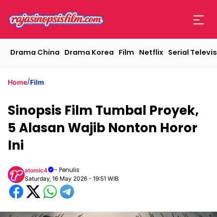
Drama China
Drama Korea
Film
Netflix
Serial Televis
/
Home
Film
Sinopsis Film Tumbal Proyek,
5 Alasan Wajib Nonton Horor
Ini
- Penulis
atomic4
Saturday, 16 May 2026 - 19:51 WIB