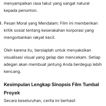
menyampaikan rasa takut yang sangat natural
kepada penonton.
Pesan Moral yang Mendalam: Film ini memberikan
kritik sosial tentang keserakahan korporasi yang
mengorbankan rakyat kecil.
Oleh karena itu, bersiaplah untuk menyaksikan
visualisasi visual yang gelap dan mencekam. Setiap
adegan akan membuat jantung Anda berdegup lebih
kencang.
Kesimpulan Lengkap Sinopsis Film Tumbal
Proyek
Secara keseluruhan, cerita ini berhasil