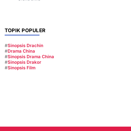
TOPIK POPULER
#
Sinopsis Drachin
#
Drama China
#
Sinopsis Drama China
#
Sinopsis Drakor
#
Sinopsis Film