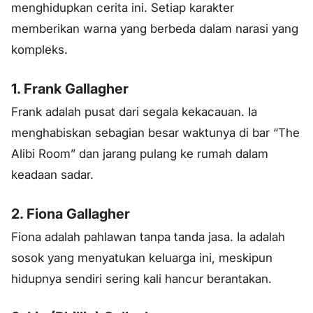
menghidupkan cerita ini. Setiap karakter
memberikan warna yang berbeda dalam narasi yang
kompleks.
1. Frank Gallagher
Frank adalah pusat dari segala kekacauan. Ia
menghabiskan sebagian besar waktunya di bar “The
Alibi Room” dan jarang pulang ke rumah dalam
keadaan sadar.
2. Fiona Gallagher
Fiona adalah pahlawan tanpa tanda jasa. Ia adalah
sosok yang menyatukan keluarga ini, meskipun
hidupnya sendiri sering kali hancur berantakan.