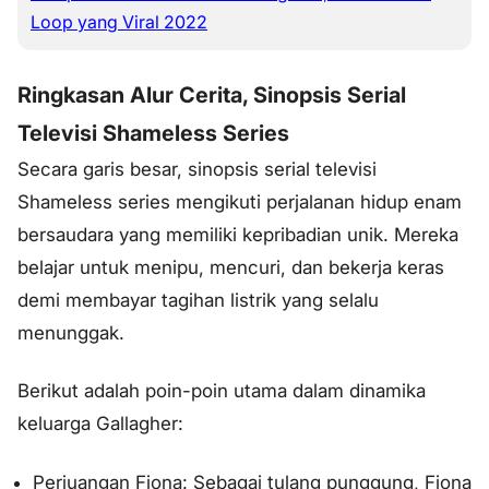
Loop yang Viral 2022
Ringkasan Alur Cerita, Sinopsis Serial
Televisi Shameless Series
Secara garis besar, sinopsis serial televisi
Shameless series mengikuti perjalanan hidup enam
bersaudara yang memiliki kepribadian unik. Mereka
belajar untuk menipu, mencuri, dan bekerja keras
demi membayar tagihan listrik yang selalu
menunggak.
Berikut adalah poin-poin utama dalam dinamika
keluarga Gallagher:
Perjuangan Fiona: Sebagai tulang punggung, Fiona