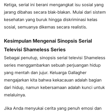
Ketiga, serial ini berani mengangkat isu sosial yang
jarang dibahas secara blak-blakan. Mulai dari sistem
kesehatan yang buruk hingga diskriminasi kelas
sosial, semuanya dikemas secara realistis.
Kesimpulan Mengenai Sinopsis Serial
Televisi Shameless Series
Sebagai penutup, sinopsis serial televisi Shameless
series menggambarkan sebuah perjuangan hidup
yang mentah dan jujur. Keluarga Gallagher
mengajarkan kita bahwa kekacauan adalah bagian
dari hidup, namun kebersamaan adalah kunci untuk
melaluinya.
Jika Anda menyukai cerita yang penuh emosi dan