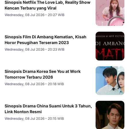
Sinopsis Netflix The Love Lab, Reality Show
Kencan Terbaru yang Viral
Wednesday, 08 Jul 2026 - 20:27 WIB
Sinopsis Film Di Ambang Kematian, Kisah
Horor Pesugihan Terseram 2023
Wednesday, 08 Jul 2026 - 20:23 WIB
Sinopsis Drama Korea See You at Work
Tomorrow Terbaru 2026
Wednesday, 08 Jul 2026 - 20:18 WIB
Sinopsis Drama China Suami Untuk 3 Tahun,
Link Nonton Resmi
Wednesday, 08 Jul 2026 - 20:15 WIB