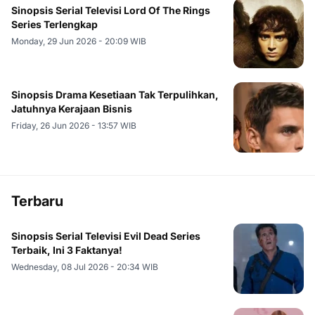
Sinopsis Serial Televisi Lord Of The Rings
Series Terlengkap
Monday, 29 Jun 2026 - 20:09 WIB
Sinopsis Drama Kesetiaan Tak Terpulihkan,
Jatuhnya Kerajaan Bisnis
Friday, 26 Jun 2026 - 13:57 WIB
Terbaru
Sinopsis Serial Televisi Evil Dead Series
Terbaik, Ini 3 Faktanya!
Wednesday, 08 Jul 2026 - 20:34 WIB