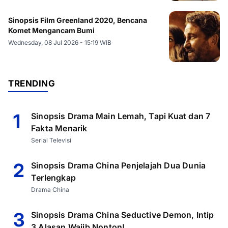
Sinopsis Film Greenland 2020, Bencana
Komet Mengancam Bumi
Wednesday, 08 Jul 2026 - 15:19 WIB
TRENDING
1
Sinopsis Drama Main Lemah, Tapi Kuat dan 7
Fakta Menarik
Serial Televisi
2
Sinopsis Drama China Penjelajah Dua Dunia
Terlengkap
Drama China
3
Sinopsis Drama China Seductive Demon, Intip
3 Alasan Wajib Nonton!