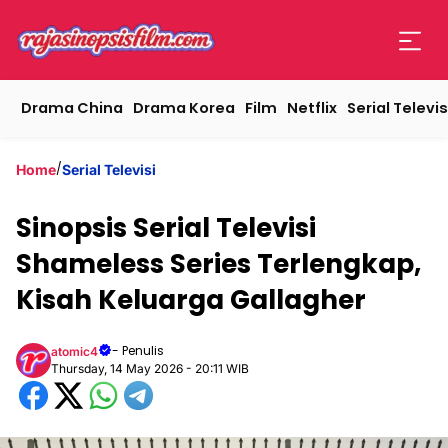
Drama China
Drama Korea
Film
Netflix
Serial Televis
/
Home
Serial Televisi
Sinopsis Serial Televisi
Shameless Series Terlengkap,
Kisah Keluarga Gallagher
- Penulis
atomic4
Thursday, 14 May 2026 - 20:11 WIB