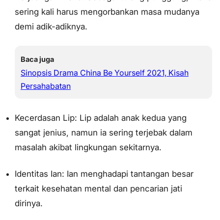
sering kali harus mengorbankan masa mudanya
demi adik-adiknya.
Baca juga
Sinopsis Drama China Be Yourself 2021, Kisah
Persahabatan
Kecerdasan Lip: Lip adalah anak kedua yang
sangat jenius, namun ia sering terjebak dalam
masalah akibat lingkungan sekitarnya.
Identitas Ian: Ian menghadapi tantangan besar
terkait kesehatan mental dan pencarian jati
dirinya.