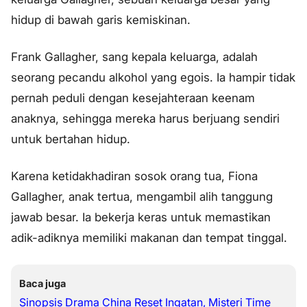
hidup di bawah garis kemiskinan.
Frank Gallagher, sang kepala keluarga, adalah
seorang pecandu alkohol yang egois. Ia hampir tidak
pernah peduli dengan kesejahteraan keenam
anaknya, sehingga mereka harus berjuang sendiri
untuk bertahan hidup.
Karena ketidakhadiran sosok orang tua, Fiona
Gallagher, anak tertua, mengambil alih tanggung
jawab besar. Ia bekerja keras untuk memastikan
adik-adiknya memiliki makanan dan tempat tinggal.
Baca juga
Sinopsis Drama China Reset Ingatan, Misteri Time