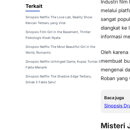
Industri fil
Terkait
melalui platf
Sinopsis Netflix The Love Lab, Reality Show
sangat popu
Kencan Terbaru yang Viral
diangkat ke 
Sinopsis Film Girl in the Basement, Thriller
informasi me
Psikologis Kisah Nyata
Sinopsis Netflix The Most Beautiful Girl in the
Oleh karena 
World, Romantis
membuat bulu
Sinopsis Netflix Unhinged Game, Kupas Tuntas 5
Fakta Menarik
mengenai daya
Sinopsis Netflix The Shadow Edge Terbaru,
Roban yang 
Simak 5 Fakta Seru!
Baca juga
Sinopsis Dr
Misteri