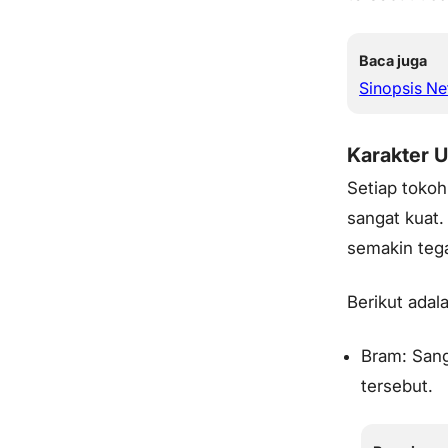
Baca juga
Sinopsis Net
Karakter U
Setiap tokoh 
sangat kuat.
semakin tega
Berikut adal
Bram: Sang
tersebut.