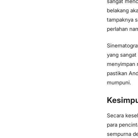
sangat mence
belakang ak
tampaknya s
perlahan nam
Sinematograf
yang sangat 
menyimpan r
pastikan And
mumpuni.
Kesimpu
Secara kesel
para pencint
sempurna de