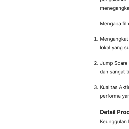
menegangka
Mengapa film
Mengangkat U
lokal yang 
Jump Scare y
dan sangat t
Kualitas Ak
performa yan
Detail Pro
Keunggulan l