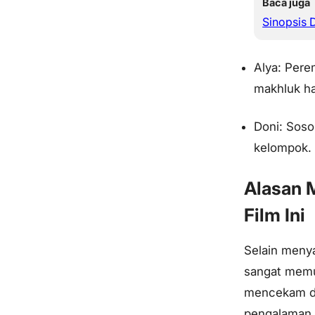
Baca juga
Sinopsis 
Alya: Pere
makhluk ha
Doni: Soso
kelompok.
Alasan 
Film Ini
Selain menyaj
sangat memu
mencekam dar
pengalaman 