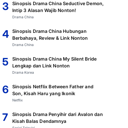
3
Sinopsis Drama China Seductive Demon,
Intip 3 Alasan Wajib Nonton!
Drama China
4
Sinopsis Drama China Hubungan
Berbahaya, Review & Link Nonton
Drama China
5
Sinopsis Drama China My Silent Bride
Lengkap dan Link Nonton
Drama Korea
6
Sinopsis Netflix Between Father and
Son, Kisah Haru yang Ikonik
Netflix
7
Sinopsis Drama Penyihir dari Avalon dan
Kisah Balas Dendamnya
Serial Televisi