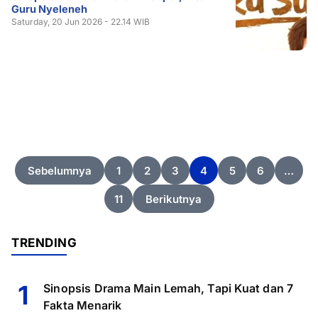
Guru Nyeleneh
Saturday, 20 Jun 2026 - 22.14 WIB
Posts
Sebelumnya
1
2
3
4
5
6
…
pagination
11
Berikutnya
TRENDING
1
Sinopsis Drama Main Lemah, Tapi Kuat dan 7
Fakta Menarik