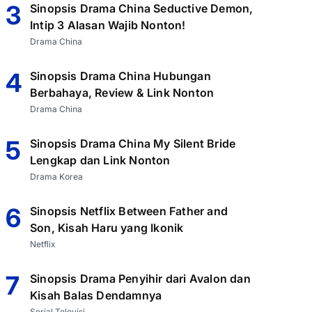
3
Sinopsis Drama China Seductive Demon,
Intip 3 Alasan Wajib Nonton!
Drama China
4
Sinopsis Drama China Hubungan
Berbahaya, Review & Link Nonton
Drama China
5
Sinopsis Drama China My Silent Bride
Lengkap dan Link Nonton
Drama Korea
6
Sinopsis Netflix Between Father and
Son, Kisah Haru yang Ikonik
Netflix
7
Sinopsis Drama Penyihir dari Avalon dan
Kisah Balas Dendamnya
Serial Televisi