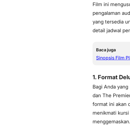
Film ini mengus
pengalaman audi
yang tersedia u
detail jadwal p
Baca juga
Sinopsis Film P
1. Format De
Bagi Anda yang
dan The Premie
format ini akan
menikmati kurs
menggemaskan