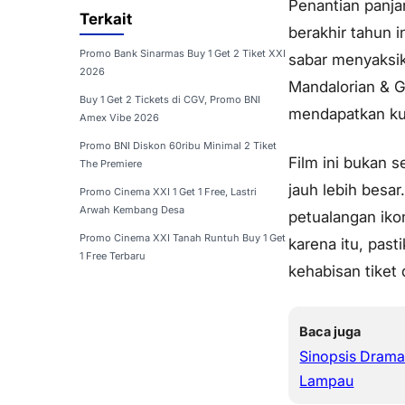
Penantian panja
Terkait
berakhir tahun 
Promo Bank Sinarmas Buy 1 Get 2 Tiket XXI
sabar menyaksik
2026
Mandalorian & 
Buy 1 Get 2 Tickets di CGV, Promo BNI
mendapatkan kur
Amex Vibe 2026
Promo BNI Diskon 60ribu Minimal 2 Tiket
Film ini bukan 
The Premiere
jauh lebih besa
Promo Cinema XXI 1 Get 1 Free, Lastri
Arwah Kembang Desa
petualangan ikon
Promo Cinema XXI Tanah Runtuh Buy 1 Get
karena itu, pas
1 Free Terbaru
kehabisan tiket 
Baca juga
Sinopsis Drama
Lampau