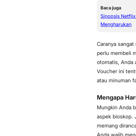
Baca juga
Sinopsis Netfli
Mengharukan
Caranya sangat
perlu membeli m
otomatis, Anda
Voucher ini te
atau minuman fa
Mengapa Haru
Mungkin Anda b
aspek bioskop. 
memang dirancan
Anda wajib men