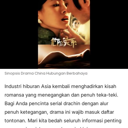
Sinopsis Drama China Hubungan Berbahaya
Industri hiburan Asia kembali menghadirkan kisah
romansa yang menegangkan dan penuh teka-teki.
Bagi Anda pencinta serial drachin dengan alur
penuh ketegangan, drama ini wajib masuk daftar
tontonan. Mari kita bedah seluruh informasi penting