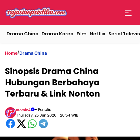
Drama China
Drama Korea
Film
Netflix
Serial Televis
/
Home
Drama China
Sinopsis Drama China
Hubungan Berbahaya
Terbaru & Link Nonton
- Penulis
atomic4
Thursday, 25 Jun 2026 - 20:54 WIB