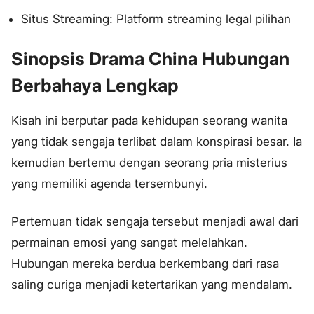
Situs Streaming: Platform streaming legal pilihan
Sinopsis Drama China Hubungan
Berbahaya Lengkap
Kisah ini berputar pada kehidupan seorang wanita
yang tidak sengaja terlibat dalam konspirasi besar. Ia
kemudian bertemu dengan seorang pria misterius
yang memiliki agenda tersembunyi.
Pertemuan tidak sengaja tersebut menjadi awal dari
permainan emosi yang sangat melelahkan.
Hubungan mereka berdua berkembang dari rasa
saling curiga menjadi ketertarikan yang mendalam.