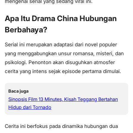
mengenai serial yang sedang viral ini.
Apa Itu Drama China Hubungan
Berbahaya?
Serial ini merupakan adaptasi dari novel populer
yang menggabungkan unsur romansa, misteri, dan
psikologi. Penonton akan disuguhkan atmosfer
cerita yang intens sejak episode pertama dimulai.
Baca juga
Sinopsis Film 13 Minutes, Kisah Teggang Bertahan
Hidup dari Tornado
Cerita ini berfokus pada dinamika hubungan dua