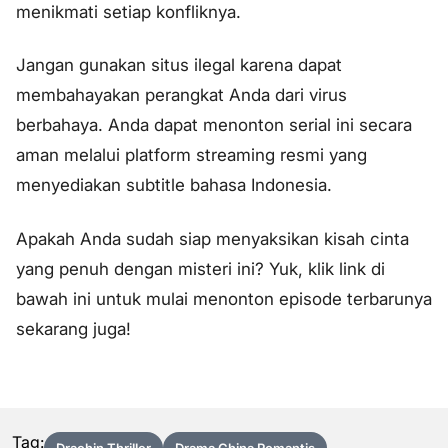
menikmati setiap konfliknya.
Jangan gunakan situs ilegal karena dapat
membahayakan perangkat Anda dari virus
berbahaya. Anda dapat menonton serial ini secara
aman melalui platform streaming resmi yang
menyediakan subtitle bahasa Indonesia.
Apakah Anda sudah siap menyaksikan kisah cinta
yang penuh dengan misteri ini? Yuk, klik link di
bawah ini untuk mulai menonton episode terbarunya
sekarang juga!
Tag:
Drachin Thriller
Drama China Romantis