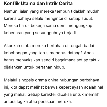
Konflik Utama dan Intrik Cerita
Namun, jalan yang mereka tempuh tidaklah mudah
karena bahaya selalu mengintai di setiap sudut.
Mereka harus bekerja sama demi mengungkap
kebenaran yang sesungguhnya terjadi.
Akankah cinta mereka bertahan di tengah badai
kebohongan yang terus menerus datang? Anda
harus menyaksikan sendiri bagaimana setiap taktik
dijalankan untuk bertahan hidup.
Melalui sinopsis drama china hubungan berbahaya
ini, kita dapat melihat bahwa kepercayaan adalah hal
yang mahal. Setiap karakter dipaksa untuk memilih
antara logika atau perasaan mereka.