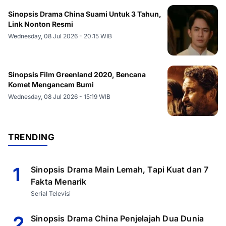
Sinopsis Drama China Suami Untuk 3 Tahun,
Link Nonton Resmi
Wednesday, 08 Jul 2026 - 20:15 WIB
Sinopsis Film Greenland 2020, Bencana
Komet Mengancam Bumi
Wednesday, 08 Jul 2026 - 15:19 WIB
TRENDING
1
Sinopsis Drama Main Lemah, Tapi Kuat dan 7
Fakta Menarik
Serial Televisi
2
Sinopsis Drama China Penjelajah Dua Dunia