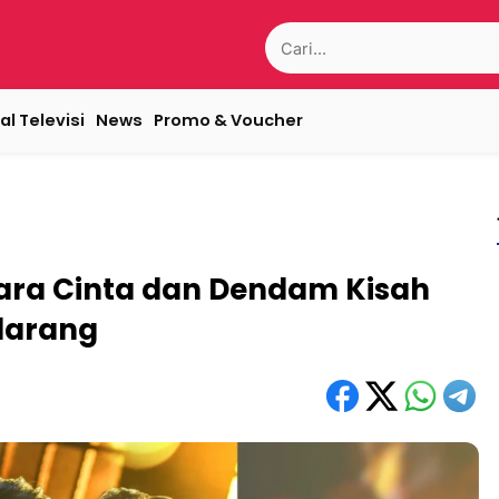
Search
for:
al Televisi
News
Promo & Voucher
ara Cinta dan Dendam Kisah
larang