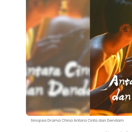
Sinopsis Drama China Antara Cinta dan Dendam