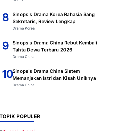
8
Sinopsis Drama Korea Rahasia Sang
Sekretaris, Review Lengkap
Drama Korea
9
Sinopsis Drama China Rebut Kembali
Tahta Dewa Terbaru 2026
Drama China
10
Sinopsis Drama China Sistem
Memanjakan Istri dan Kisah Uniknya
Drama China
TOPIK POPULER