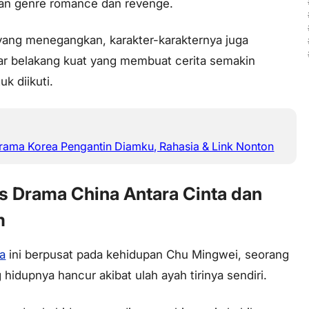
an genre romance dan revenge.
 yang menegangkan, karakter-karakternya juga
tar belakang kuat yang membuat cerita semakin
uk diikuti.
rama Korea Pengantin Diamku, Rahasia & Link Nonton
s Drama China Antara Cinta dan
m
a
ini berpusat pada kehidupan Chu Mingwei, seorang
 hidupnya hancur akibat ulah ayah tirinya sendiri.