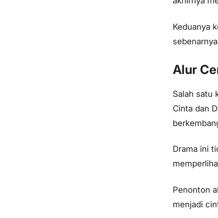
akhirnya m
Keduanya k
sebenarnya 
Alur Ce
Salah satu 
Cinta dan D
berkemban
Drama ini t
memperlihat
Penonton a
menjadi cin