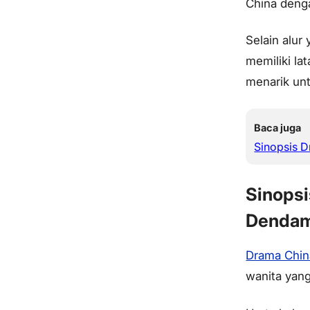
China deng
Selain alur
memiliki la
menarik unt
Baca juga
Sinopsis D
Sinopsi
Denda
Drama Chin
wanita yang