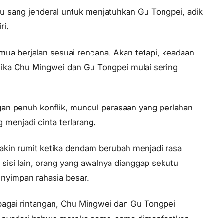
u sang jenderal untuk menjatuhkan Gu Tongpei, adik
ri.
ua berjalan sesuai rencana. Akan tetapi, keadaan
tika Chu Mingwei dan Gu Tongpei mulai sering
gan penuh konflik, muncul perasaan yang perlahan
menjadi cinta terlarang.
akin rumit ketika dendam berubah menjadi rasa
i sisi lain, orang yang awalnya dianggap sekutu
nyimpan rahasia besar.
bagai rintangan, Chu Mingwei dan Gu Tongpei