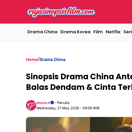
Drama China
Drama Korea
Film
Netflix
Seri
/
Home
Drama China
Sinopsis Drama China Ant
Balas Dendam & Cinta Ter
- Penulis
atomic4
Wednesday, 27 May 2026 - 09:58 WIB