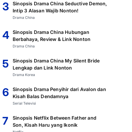
3
Sinopsis Drama China Seductive Demon,
Intip 3 Alasan Wajib Nonton!
Drama China
4
Sinopsis Drama China Hubungan
Berbahaya, Review & Link Nonton
Drama China
5
Sinopsis Drama China My Silent Bride
Lengkap dan Link Nonton
Drama Korea
6
Sinopsis Drama Penyihir dari Avalon dan
Kisah Balas Dendamnya
Serial Televisi
7
Sinopsis Netflix Between Father and
Son, Kisah Haru yang Ikonik
Netflix