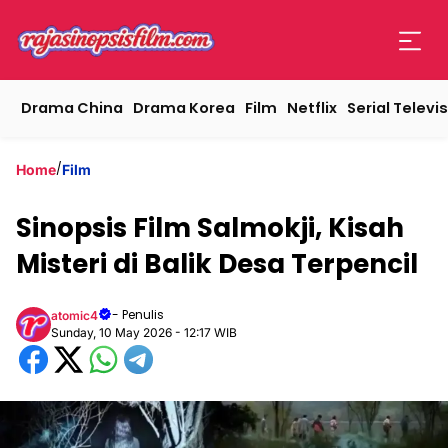
Drama China
Drama Korea
Film
Netflix
Serial Televis
/
Home
Film
Sinopsis Film Salmokji, Kisah
Misteri di Balik Desa Terpencil
- Penulis
atomic4
Sunday, 10 May 2026 - 12:17 WIB