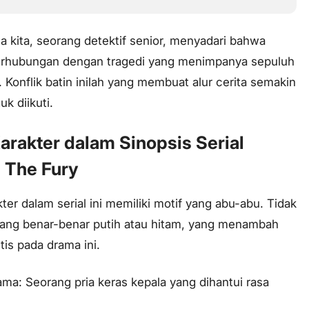
 kita, seorang detektif senior, menyadari bahwa
berhubungan dengan tragedi yang menimpanya sepuluh
. Konflik batin inilah yang membuat alur cerita semakin
k diikuti.
Karakter dalam Sinopsis Serial
i The Fury
kter dalam serial ini memiliki motif yang abu-abu. Tidak
yang benar-benar putih atau hitam, yang menambah
tis pada drama ini.
ama: Seorang pria keras kepala yang dihantui rasa