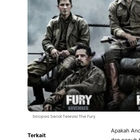
Sinopsis Serial Televisi The Fury
Apakah And
Terkait