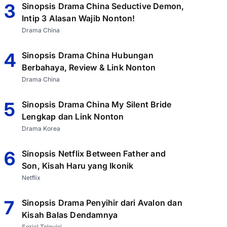
3
Sinopsis Drama China Seductive Demon,
Intip 3 Alasan Wajib Nonton!
Drama China
4
Sinopsis Drama China Hubungan
Berbahaya, Review & Link Nonton
Drama China
5
Sinopsis Drama China My Silent Bride
Lengkap dan Link Nonton
Drama Korea
6
Sinopsis Netflix Between Father and
Son, Kisah Haru yang Ikonik
Netflix
7
Sinopsis Drama Penyihir dari Avalon dan
Kisah Balas Dendamnya
Serial Televisi