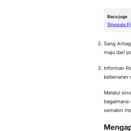
Baca juga
Sinopsis F
Sang Antago
maju dari po
Informan R
kebenaran m
Melalui sino
bagaimana s
semakin me
Mengapa