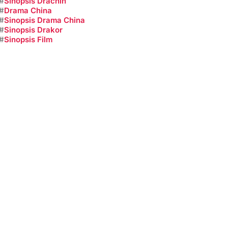
#
Sinopsis Drachin
#
Drama China
#
Sinopsis Drama China
#
Sinopsis Drakor
#
Sinopsis Film