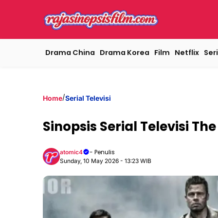
Drama China
Drama Korea
Film
Netflix
Seri
/
Home
Serial Televisi
Sinopsis Serial Televisi T
- Penulis
atomic4
Sunday, 10 May 2026 - 13:23 WIB