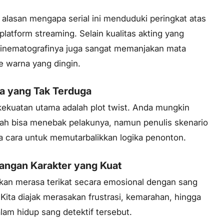
alasan mengapa serial ini menduduki peringkat atas
 platform streaming. Selain kualitas akting yang
inematografinya juga sangat memanjakan mata
e warna yang dingin.
ta yang Tak Terduga
 kekuatan utama adalah
plot twist
. Anda mungkin
ah bisa menebak pelakunya, namun penulis skenario
a cara untuk memutarbalikkan logika penonton.
ngan Karakter yang Kuat
kan merasa terikat secara emosional dengan sang
 Kita diajak merasakan frustrasi, kemarahan, hingga
dalam hidup sang detektif tersebut.