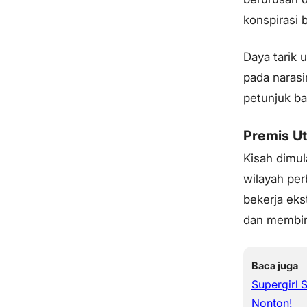
konspirasi 
Daya tarik u
pada narasi
petunjuk ba
Premis Ut
Kisah dimul
wilayah per
bekerja eks
dan membi
Baca juga
Supergirl 
Nonton!