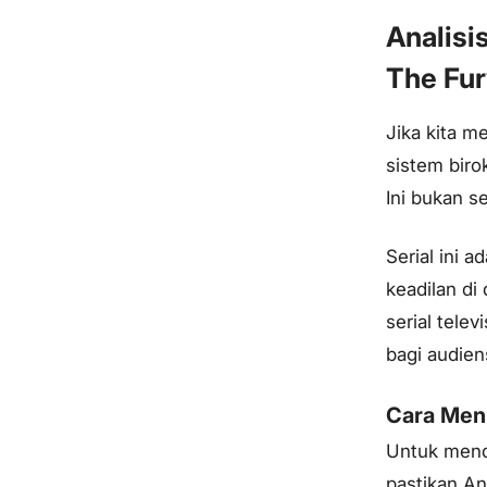
Analisi
The Fu
Jika kita me
sistem birok
Ini bukan s
Serial ini 
keadilan di 
serial tele
bagi audie
Cara Meni
Untuk mend
pastikan A