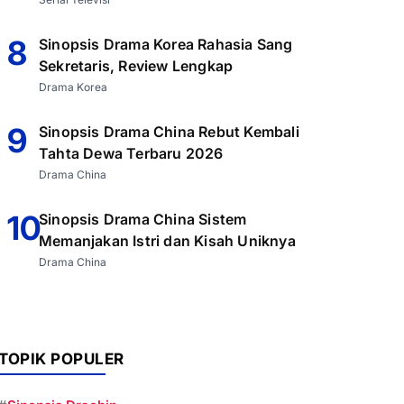
8
Sinopsis Drama Korea Rahasia Sang
Sekretaris, Review Lengkap
Drama Korea
9
Sinopsis Drama China Rebut Kembali
Tahta Dewa Terbaru 2026
Drama China
10
Sinopsis Drama China Sistem
Memanjakan Istri dan Kisah Uniknya
Drama China
TOPIK POPULER