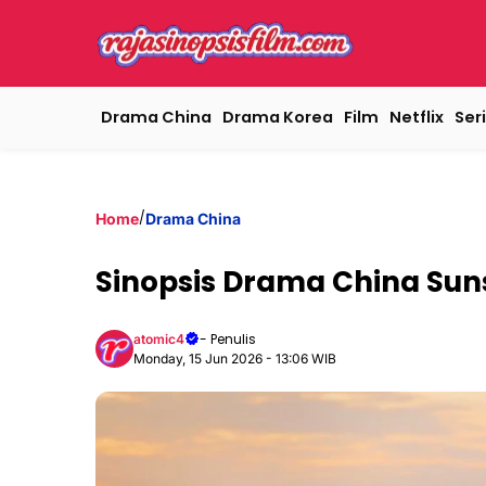
Drama China
Drama Korea
Film
Netflix
Seri
/
Home
Drama China
Sinopsis Drama China Sun
- Penulis
atomic4
Monday, 15 Jun 2026 - 13:06 WIB