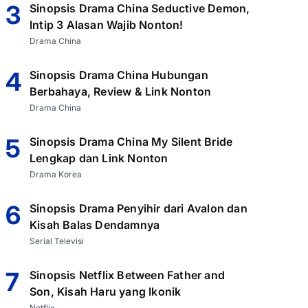
3
Sinopsis Drama China Seductive Demon,
Intip 3 Alasan Wajib Nonton!
Drama China
4
Sinopsis Drama China Hubungan
Berbahaya, Review & Link Nonton
Drama China
5
Sinopsis Drama China My Silent Bride
Lengkap dan Link Nonton
Drama Korea
6
Sinopsis Drama Penyihir dari Avalon dan
Kisah Balas Dendamnya
Serial Televisi
7
Sinopsis Netflix Between Father and
Son, Kisah Haru yang Ikonik
Netflix