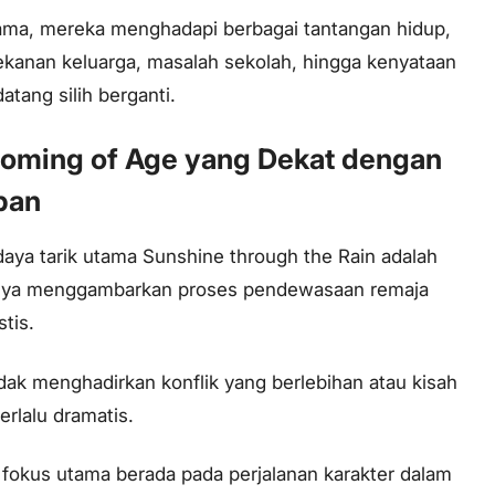
ma, mereka menghadapi berbagai tantangan hidup,
tekanan keluarga, masalah sekolah, hingga kenyataan
atang silih berganti.
Coming of Age yang Dekat dengan
pan
daya tarik utama Sunshine through the Rain adalah
anya menggambarkan proses pendewasaan remaja
stis.
idak menghadirkan konflik yang berlebihan atau kisah
erlalu dramatis.
 fokus utama berada pada perjalanan karakter dalam