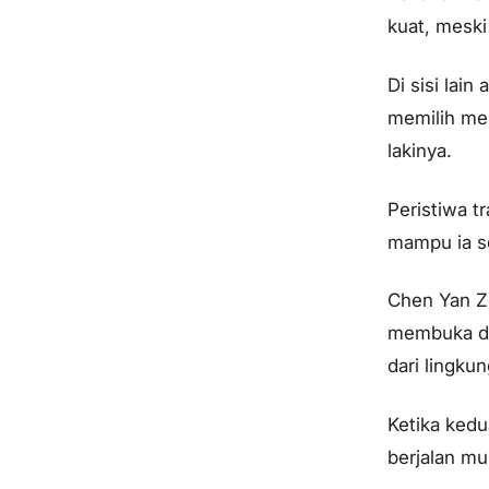
kuat, meski 
Di sisi lai
memilih men
lakinya.
Peristiwa t
mampu ia 
Chen Yan Zh
membuka dir
dari lingku
Ketika ked
berjalan mu