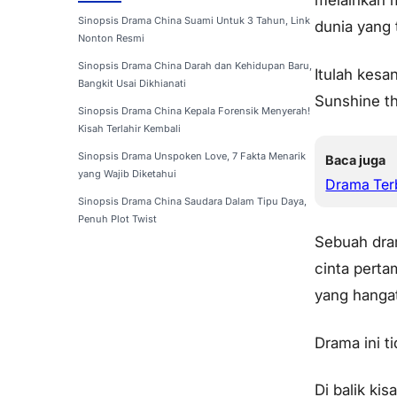
melainkan m
Sinopsis Drama China Suami Untuk 3 Tahun, Link
dunia yang 
Nonton Resmi
Sinopsis Drama China Darah dan Kehidupan Baru,
Itulah kesa
Bangkit Usai Dikhianati
Sunshine th
Sinopsis Drama China Kepala Forensik Menyerah!
Kisah Terlahir Kembali
Sinopsis Drama Unspoken Love, 7 Fakta Menarik
Baca juga
yang Wajib Diketahui
Drama Terb
Sinopsis Drama China Saudara Dalam Tipu Daya,
Penuh Plot Twist
Sebuah dra
cinta perta
yang hanga
Drama ini t
Di balik ki