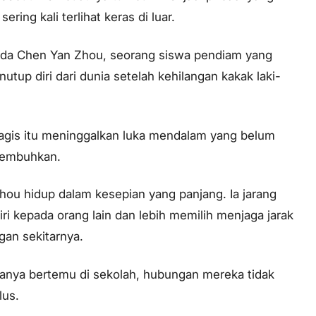
sering kali terlihat keras di luar.
n ada Chen Yan Zhou, seorang siswa pendiam yang
utup diri dari dunia setelah kehilangan kakak laki-
ragis itu meninggalkan luka mendalam yang belum
sembuhkan.
ou hidup dalam kesepian yang panjang. Ia jarang
i kepada orang lain dan lebih memilih menjaga jarak
ngan sekitarnya.
uanya bertemu di sekolah, hubungan mereka tidak
lus.